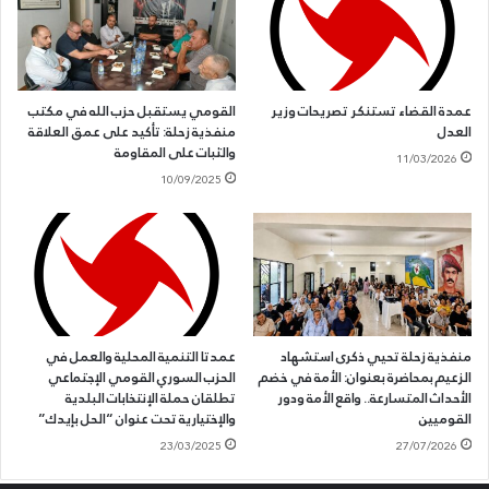
عمدة القضاء تستنكر تصريحات وزير
القومي يستقبل حزب الله في مكتب
العدل
منفذية زحلة: تأكيد على عمق العلاقة
والثبات على المقاومة
11/03/2026
10/09/2025
منفذية زحلة تحيي ذكرى استشهاد
عمدتا التنمية المحلية والعمل في
الزعيم بمحاضرة بعنوان: الأمة في خضم
الحزب السوري القومي الإجتماعي
الأحداث المتسارعة.. واقع الأمة ودور
تطلقان حملة الإنتخابات البلدية
القوميين
والإختيارية تحت عنوان “الحل بإيدك”
23/03/2025
27/07/2026