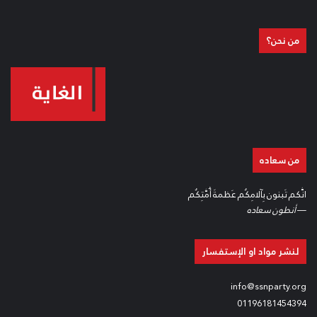
من نحن؟
من سعاده
انَّكم تَبنون بِآلامِكُم عَظمةَ أُمَّتِكُم
—
أنطون سعاده
لنشر مواد او الإستفسار
info@ssnparty.org
01196181454394