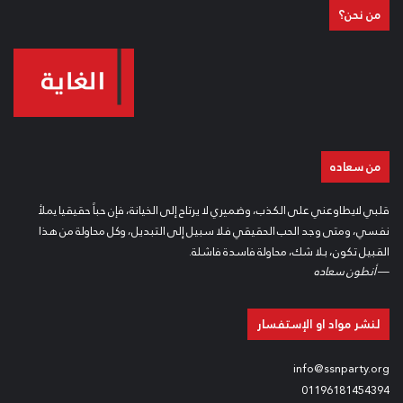
من نحن؟
من سعاده
قلبي لايطاوعني على الكذب، وضميري لا يرتاح إلى الخيانة، فإن حباً حقيقيا يملأ
نفسي، ومتى وجد الحب الحقيقي فلا سبيل إلى التبديل، وكل محاولة من هذا
القبيل تكون، بلا شك، محاولة فاسدة فاشلة.
—
أنطون سعاده
لنشر مواد او الإستفسار
info@ssnparty.org
01196181454394