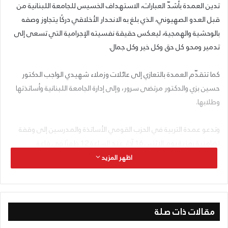
تدين العمدة بأشدّ العبارات، الاستهداف الخسيس للجامعة اللبنانية من
قبل العدو الصهيوني، الذي بلغ به الانحدار الأخلاقي دركًا يتجاوز وصفه
بالوحشية والهمجية، ليعكس حقيقة نفسيته الإجرامية التي تسعى إلى
تدمير ومحو كل حق وكل خير وكل جمال.
كما تتقدّم العمدة بالتعازي إلى عائلات وزملاء شهيدي الواجب الدكتور
حسين بزي والدكتور مرتضى سرور، وإلى إدارة الجامعة اللبنانية وأساتذتها
وطلابها.
وتدعو عمدة التربية في الحزب القومي الأساتذة والمدرسين إلى وقفة
تضامنية رمزية يوم الاثنين 16 آذار عند الساعة 12 ظهرًا في قاعة
“الملتقى” مبنى جريدة السفير – الحمرا، بيروت.
اظهر المزيد
إن الاستهداف المتعمّد للجامعات وتدميرها في أوقات النزاع، واستهداف
العلماء والمدرسين، يشكّل هجومًا على أسس المعرفة والحرية الفكرية
مقالات ذات صلة
والتقدم الإنساني. فالجامعة هي مساحة للسعي إلى الحقيقة، وتنمية
التفكير النقدي، والحفاظ على التراث الثقافي والعلمي ونقله بين الأجيال.