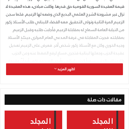
قيمة العقيدة السورية القومية حق قدرها. وكانت مبادىء هذه العقيدة لا
تزال غير مشروحة الشرح العلمي البديع الذي وضعه لها الزعيم. فلما سجن
الزعيم المرة الثانية وتولى التحقيق معه القضاء اللبناني طلب الأستاذ زكور
من النيابة العامة السماح له بمقابلة الزعيم فأجابت طلبه وقبل الزعيم
بمقابلته. فجرت المقابلة في غرفة المدعي العام المركزي حينئذٍ الأستاذ
وجيه الخوري وكان مع الأستاذ زكور شخص آخر. فعرض على الزعيم تعديل
عقيدة الحزب وجعلها لبنانية فتجري مساعٍ لرفع الضغط عنه وعن الحزب
وللاعتراف بالحزب رسمياً كحزب لبناني. وأبدى المرحوم زكور رأيه أنّ عقيدة
الحزب ليست الشيء الأهم فيه وأن أهم ماجاء به الحزب هو فكرة النظام.
اظهر المزيد
فردّ الزعيم على رأي الأستاذ زكور وأوضح له فساد فكرة الدولة اللبنانية
وصحة العقيدة السورية القومية. ورفض الزعيم التزحزح عن العقيدة قيد
شعرة مهما يكن من أمر ضغط السلطة الانتدابية وربيبتها الحكومة
مقالات ذات صلة
اللبنانية.
ولما خرج الزعيم من السجن بعد خمسة أشهر، وكانت محادثة الأستاذ زكور
لا تزال باقية في ذهنه، كتب هذا المقال في النظام ونشره في جريدة