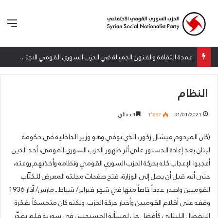
الق
عمدة الثقافة والفنون الجميلة في الحزب السوري القومي الاجتماعي تعلن نتائج الدورة الخامسة من جائزة أنطون سعاده الأدبية
النظام
31/01/2021
1٬287
4 دقائق
(كان المرحوم ميشال زكور، الذي توفي وهو وزير الداخلية في حكومة
لبنان بعد إعادة الدستور على أثر ظهور الحزب السوري القومي، أحد الذين
أعجبوا الإعجاب كله بحركة الحزب السوري القومي ونظامه وأخذتهم روعته،
حتى أنه، قبل أن يصل إلى الوزارة، فتح صفحات مجلته المعرض للكتّاب
القوميين واصدر عدداً خاصاً منها في شهر فبراير/ شباط ـ مارس/ آذار 1936
وقفه على أقلام القوميين وأخبار حركة الحزب. ولكنه كان متمسكاً بفكرة
الانفصال اللبناني كأفضل حل لمسألة المسيحيين في سورية فلم يقدّر