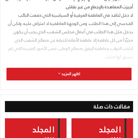
أجيزت المعاهدة بالإجماع من غير نقاش.
لا دخل لناقد في العاطفة العرقية أو السياسية التي دفعت النائب
القدسي إلى هذا الطلب. ومن الوجهة العاطفية لا اعتراض عليه. ولكن أن
يدخل مثل هذا الطلب في أعمال مجلس الشعب، الذي يجب أن يكون
مجرّداً من كل عاطفة إلا عاطفة الأمانة للنيابة عن مصالح الشعب الذي
انتخب النواب، وعاطفة الرفق بمصالح الوطن، فمن الأمور الغريبة التي لم
يسبق لها مثيل.
نفهم أن تتقدم الحكومة بطلب إلى المجلس النيابي لترك المناقشة في
مادة أو موضوع معين، لأن لها أسباباً كافية في مصلحة الأمة ستبديها
اظهر المزيد
فيما بعد. ولكن ألا يتقيد نائب بتمثيل مصلحة ناخبيه فقط فخروج من
حقل النيابة إلى حقل السياسة المطلقة.
إنّ نهج الحكومة الشامية بعقد معاهدة حسن جوار مع الدولة العراقية نهج
مقالات ذات صلة
حسن تستحق عليه هذه الحكومة الشكر، وما استحقت حتى هذه الساعة
من غير هذا العمل سوى النقد اللاذع على مناهجها الداخلية اللاقومية.
لا نريد، مع ذلك، أن نعلق أملاً كبيراً على معاهدة حسن الجوار. فقد تكون
نتائجها الاقتصادية حسنة إلى حد ما. ولكن ما هي نتائجها السياسية وما