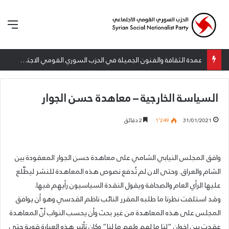
الق
عمدة الثقافة والفنون الجميلة في الحزب السوري القومي الاجتماعي تعلن نتائج الدورة الخامسة من جائزة أنطون سعاده الأدبية
السياسة الخارجية – معاهدة حسن الجوار
31/01/2021
1٬249
2 دقائق
وافق المجلس النيابي الشامي على معاهدة حسن الجوار المعقودة بين
الشام والعراق. وحتى الان لم تُدفع نصوص هذه المعاهدة للنشر ليطّلع
عليها الرأي العام والصحافة ويقول النقدة السياسيون رأيهم فيها.
وقد استلفت نظرنا ما طلبه المقرر النائب ناظم القدسي وهو أن يوافق
المجلس على هذه المعاهدة من غير بحث وأن يحسب النواب أنّ المعاهدة
عقدت بين إخوان “لنا ما لهم ولهم ما لنا” وكان تأثير هذه العبارة قوية حتى