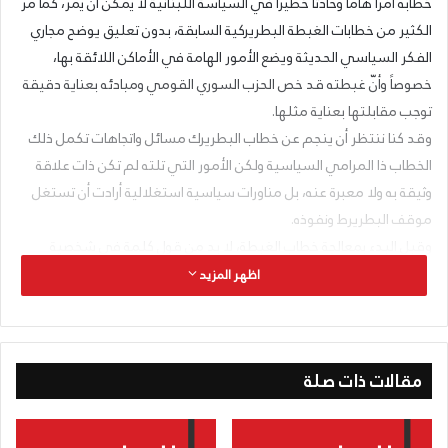
خطابه أمراً هاماً وحادثاً خطيراً في السياسة اللبنانية لا يمكن أن يمر، كما مر
الكثير من خطابات الغبطة البطريركية السابقة، بدون تعليق يوضح مجاري
الفكر السياسي الحديثة ويضع الأمور الهامة في الأماكن اللائقة بها،
خصوصاً وأنّ غبطته قد خص الحزب السوري القومي ومبادئه بعناية دقيقة
توجب مقابلتها بعناية مثلها.
وقد كنا ننتظر أن ينجم عن خطاب البطريرك مسائل واتجاهات تكمل ذلك
الخطاب ذا المرامي السياسية ولكن الأمور التي تلته لم تكن ذات علاقة
وثيقة به ولا معبرة عنه، بل مناورات سياسية استغلالية أرادت أن تستغل
موقف البطريرط ونفوذه.
وقبل البدء بمعالجة خطاب الغبطة، لا بد من قول كلمة في شخصية
البطريرك الحالي السياسي، الظاهر من مواقف متعددة وقفها. فقد
اظهر المزيد
وقف البطريرك عريضة موقفاً محموداً بصدد الوحدة الشعبية فيما بين
لبنان والشام وظهر أنه يقترب كثيراً من مجرى النهضة القومية. ووقف من
تقرير احتكار زراعة وصناعة التبغ في لبنان موقفاً شديداً ولكنه كان موقفاً
مقالات ذات صلة
غير موفق لأنه جاء بعد فوات الأوان.
وإذا كان لغبطة البطريرك عريضة هذان الموقفان وغيرهما من المواقف
الحميدة فإن له كذلك مواقف غير حميدة كموقفه من محاولات اليهود