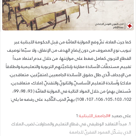
كما جرت العادة، تمّ وضع الموازنة العامّة من قِبل الحكومة اللبنانية عبر
تبويب نوع المصروف من دون إيضاح الهدف من الإنفاق، ولا سيّما توصيف
القطاع التربوي كعامل ضغط على موازنتها، من خلال عدم اعتماد مبدأ
تقييم مستحقّات الأساتذة مقارنة بإنتاجيّتهم التربوية والتعليمية.وانطلاقاً
من الإجحاف الّذي طال حقوق الأساتذة الجامعيين (متفرّغين، متعاقدين،
ملاك) وأساتذة التعليم الأساسيّ والثانويّ والتقنيّ (ملاك، متعاقدين،
مُستعان بهم) من خلال المواد التالية في الموازنة العامّة ( 93، 98، 99،
102، 103، 105، 106، 107، 108) يهمّ الحزب التّأكيد على رفضه ما يلي:
على صعيد
#الجامعة_اللبنانية
:1
1. مبدأ التعاقد الوظیفي في قطاع التعليم والمحاولات لضرب الملاك
الذي یشكّل العمود الفقريّ للجامعة