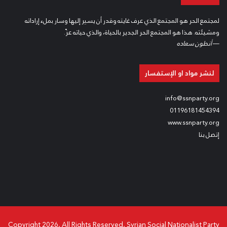
لمجتمع الحر هو المجتمع الذي عرف غايته وقدر أن يسير إليها وسار بملء إراداته
ومشيئته. هذا هو المجتمع الحر الجدير بالحياة، والذي حياته عزّ.
—
أنطون سعاده
لنشر مواد او الإستفسار
info@ssnparty.org
01196181454394
www.ssnparty.org
إتصل بنا
Copyright 2026, All Rights Reserved, Syrian Social Nationalist Party