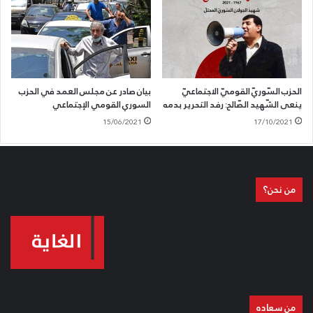
عمدة التّربية والشّباب
الحزب السّوريّ القوميّ الاجتماعيّ
بيان صادر عن مجلس العمد في الحزب
ينعى الشّهيد الصّالح: رفد التحرير بدمه
السوري القومي الإجتماعي
15/06/2021
17/10/2021
من نحن؟
من سعاده