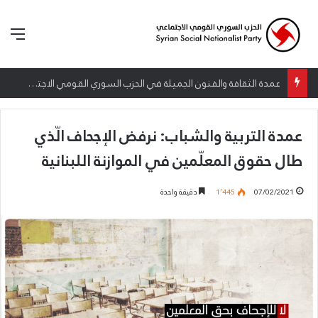
الق
إطلاق المرصد الحقوقي القومي لمقاومة التطبيع تحت شعار: “سعادة لكل الأحرار”
عمدة التربية والشباب: نرفض الإجحاف الّذي
طال حقوق المعلّمين في الموازنة اللبنانية
07/02/2021
1٬445
دقيقة واحدة