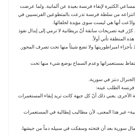
لمساعي الكثيرة لإبقاء فرنسة بعيدة عن ألمانية. ولما عرضت
 انتزاعه من سلطة فرنسة تذرعت بالمتطوعين الفرنسيين في
وادّعت أنها هي ليست سوى مؤيدة لحلفائها.
شرشل خطابه في 15 يوليو/تموز 1941 الذي كرّر فيه تصريحات سابقة أنّ بريطانية لا ترمي إلى إبدال نفوذ
 المنطقة تأتي أولاً.
 بأجزاء امبراطوريتها ولا تضع شيئاً منها تحت تصرف المحور.
حتفاظ بمستعمراتها وعدم السماح بوضع شيء منها تحت
الجنرال دنتز في سورية.
 فرنسة الطلب عينه:
هة الأخرى. يعني ذلك أنّ كل جبهة كانت تريد إبقاء المستعمرات
ية» غير هذا المعنى، لأن مطاليب إيطالية في المستعمرات
شمال سورية بعد أن فتحته وسفكت في سبيله دماً من جيشها.