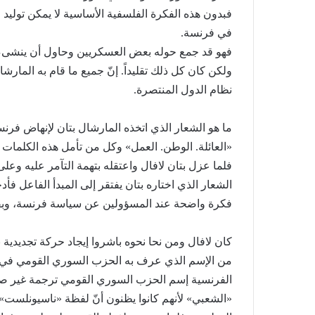
فبدون هذه الفكرة الفلسفية الأساسية لا يمكن توليد
في فرنسة.
فهو قد جمع حوله بعض العسكريين وحاول أن ينشىء ح
ولكن كان كل ذلك تقليداً. إنّ جميع ما قام به المارش
نظام الدول المنتصرة.
ما هو الشعار الذي اتخذه المارشال بتان لإنهاض فرن
«العائلة. الوطن. العمل» وكل من تأمل هذه الكلمات لا
فلما عزل بتان لافال واعتقله بتهمة التآمر عليه وعل
الشعار الذي اختاره بتان يفتقر إلى المبدأ الفاعل فأ
فكرة واضحة عند المسؤولين عن سياسة فرنسة، وب
الحزب
السوّريّ
كان لافال ومن نحا نحوه باشروا إيجاد حركة تجديدي
القوميّ
الاجتماعيّ
من الإسم الذي عرف به الحزب السوري القومي في ف
في
الفرنسية إسم الحزب السوري القومي ترجمة غير صح
ذكرى
10/05/2022
«الشعبي» لأنهم كانوا يظنون أنّ لفظة «ناسيونلست» 
مجزرة
الحزب السوّريّ القوم