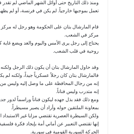
ومنذ ذلك التاريخ حتى أوائل الشهر الماضي لم تقدر فر
تعمل بموجبها خارجياً. لم يكن في فرنسة، أو لم يظه
25/06/2026
الشيوعي والقومي: للتغيير والتحرير
قام المارشال بتان على الحكومة وهو رجل له مركز 
مركز في الشعب.
يحتاج إلى رجل يرى الأمس واليوم والغد ويضع غاية كلي
روحية في قلب الشعب.
وقد حاول المارشال بتان أن يكون ذلك الرجل ولكنه لم
فالمارشال بتان كان رجلاً عسكرياً جيداً، ولكنه لم 
إنه من رجال المحافظة على ما وصل إليه وليس من 
إنه متدرب وليس فناناً.
ومع ذلك فقد بذل جهده ليكون فناناً وراسماً لدور جدي
بمعاونة الملتقين حوله وأراد أن يصير مسيطراً.
ولكن السيطرة العصرية تقتضي مزايا غير الاستبداد
إنها تقتضي التعبير عن أماني أمة بإيجاد فكرة فلسفي
الحركة السورية القومية في سورية.