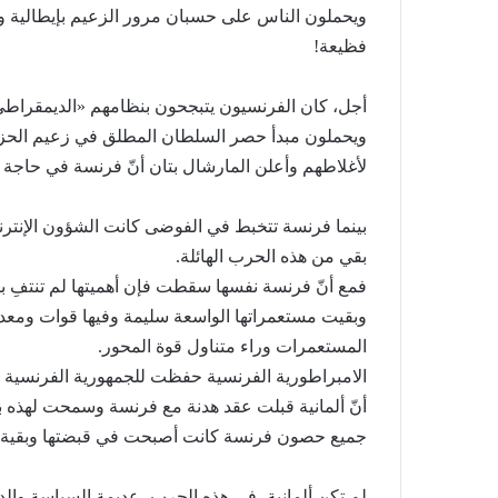
ويحملون الناس على حسبان مرور الزعيم بإيطالية وأ
فظيعة!
أجل، كان الفرنسيون يتبجحون بنظامهم «الديمقراط
ويحملون مبدأ حصر السلطان المطلق في زعيم الحزب
لأغلاطهم وأعلن المارشال بتان أنّ فرنسة في حاجة
بينما فرنسة تتخبط في الفوضى كانت الشؤون الإنترنا
بقي من هذه الحرب الهائلة.
فمع أنّ فرنسة نفسها سقطت فإن أهميتها لم تنتفِ بال
وبقيت مستعمراتها الواسعة سليمة وفيها قوات ومعدا
المستعمرات وراء متناول قوة المحور.
الامبراطورية الفرنسية حفظت للجمهورية الفرنسية 
أنّ ألمانية قبلت عقد هدنة مع فرنسة وسمحت لهذه باس
جميع حصون فرنسة كانت أصبحت في قبضتها وبقية ال
لم تكن ألمانية، في هذه الحرب، عديمة السياسة والد