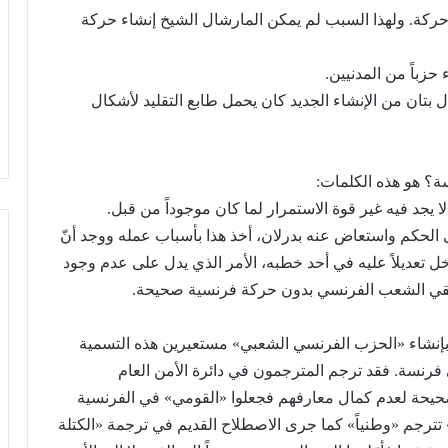
 حركة. ولهذا السبب لم يمكن المارشال الشيخ إنشاء حركة
زباً من المدنيين.
ال بتان من الإنشاء الجديد كان يحمل طابع التقليد لأشكال
سة؟ هو هذه الكلمات:
 يجد فيه غير قوة الاستمرار لما كان موجوداً من قبل.
ى الحكم واستعاض عنه بدرلان، أخذ هذا بأسباب عمله ووجد أنّ
دخل تعديلاً عليه في أحد خطبه، الأمر الذي يدل على عدم وجود
قي الشعب الفرنسي بدون حركة فرنسية صحيحة.
الحزب
يدعو
ة بإنشاء «الحزب الفرنسي الشعبي» مستعيرين هذه التسمية
لرفض
الكابيتال
رنسة. فقد ترجم المترجمون في دائرة الأمن العام
كونترول
يحة لعدم كمال معارفهم فجعلوا «القومي» في الفرنسية
تترجم «وطنياً» كما جرى الاصطلاح القديم في ترجمة «الكتلة
يّ الاجتماعيّ في ذكرى