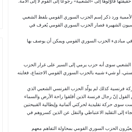
قتها فأوّلوها إلى «الشعبية» رجوعاً إلى القوم لا إلى الأمة.
ساب يحقّق العدالة
17/11/2022
الحزب يدعو لرفض الكابيتال كونترول
الأممية ورد ذكر إسم الحزب السوري القومي بلفظ الشعبي
اسيون الشهيرة فصار الحزب السوري القومي يُعرف في
 في مبادىء الحزب السوري القومي ويمكن أن يوصف بها
الشعبي سوى أنه حزب يرمي إلى السير على غرار الحزب
اشستي، أو شيء شبيه بالحزب السوري القومي الاجتماع، فغايته
حركة فرنسية كذلك لم يولّد الحزب الفرنسي الشعبي الذي
 القول إنّ رجال فرنسة الذين أقلقوا راحة الأرض والسماء
ت سوى حركة تقليدية لحركتي ألمانية وإيطالية القبيحتين
لتجاء إلى التقليد الاعتباطي والنقل عن الذين كسروهم في
 يعيّرون الحزب السوري القومي بمحاولة التفاهم معهم