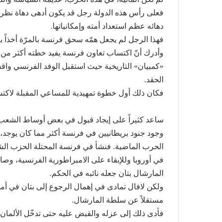
فعلى رأس هذه الدولة رجل قد يكون أدهى دهاة نظرا
دهائه عظم استعداد أمته وإمكانياتها.
فهذا الرجل لم يجعل همّه سحق فرنسة بالمرّة أخذاً بال
وأدرك أنّ اكتساب تعاون فرنسة يفيد خطته أكثر من إذ
«كمبيان» التاريخية حيث استقبل الوفد الفرنسي واقفا
الحقد.
فكان ذلك أول خطوة تمهيدية للمساعي المقبلة لاكت
ساعد كثيراً على إيجاد قبول في بعض أوساط الشعب
وجود جنود بريطانيين في فرنسة أكثر مما كان يوجد،
الحرب الماضية. فنشأ في فرنسة المحتلة الحزب الشع
في أوروبا وللإبقاء على الامبراطورية الفرنسية، وصار
المارشال بتان جعله نائبه في الحكم.
ولكن لافال تمادى في إهمال الرجوع إلى بتان في أمور
مستقلاً عن سلطة المارشال.
فأدى ذلك إلى عزله والقبض عليه حتى تدخّل الألمان 