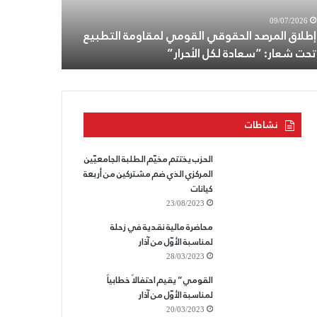
ت
أنطون
08/07/2026
09/07/2026
ار:
سعاده،
إطلاق المرصد الحقوقي القومي لمقاومة التطبيع
الثامن من ت
عادة
وللقسم
تحت شعار: “سعادة لكل الأحرار”
وللقسم الذ
ل
الذي
أحرار”
لا
يسقط.
نشاطات
الحزب يختتم مخيّم الطلبة الجامعيّين
المركزي الذي ضم مشتركين من أربعة
كيانات
23/08/2023
محاضرة مالية نقدية في زحلة
لمناسبة الأوّل من آذار
28/03/2023
القومي” يقيم احتفالاً خطابياً
لمناسبة الأوّل من آذار
20/03/2023