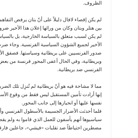
الظروف.
لم يكن إقصاء لافال دليلاً على أنّ بتان يرفض التفاهم
بين هتلر وبتان وكان من ورائها إعلان هذا الأخير ضرو
لم يكن لسبب متعلق بالسياسة الخارجية، بل بالسياس
الأخير لجميع الشؤون السياسية الفرنسية. وجاء ضرب
صدور الفرنسيين على بريطانية وسياستها. فصفق الألما
وبريطانية، وفي الحال أعفى المحور فرنسة من بعض
الفرنسي ضد بريطانية.
مما لا مشاحة فيه هو أنّ بريطانية لم تُنزِل تلك الضرب
إنها أرادت تأمين المستقبل ليس فقط من وقوع الأس
نفسها عليها أو انحيازها إلى جانب المحور.
فلما أحدثت الأضرار الجسيمة بالأسطول الفرنسي وأ
سياسيوها أنهم يأسفون للعمل الذي قاموا به ولم يقصد
مضطرين احتياطاً ضد تقلبات «فيشي»، جاعلين فارقا