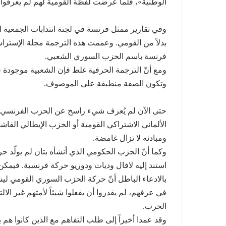
الوطنية»، فلما عرضت لفظة القومية لهم لم يعرفوا حقي
حلبا:
مجزرة حلبا: وحده الح
وحده
للشّهداء
الحساب
وفي تقارير ممثل فرنسة في لجنة انتدابات الجمعية 
يحقّق
بدلاً من القومي. وعممت هذه الترجمة مجلة الإستر
العدالة
للشّهداء
فرنسة باسم الحزب السوري الشعبي.
ومع أنّ الترجمة الحرفية غلط فإن الشعبية موجودة
وتكون الصفة منطبقة على الموصوف.
حتى الآن لم يُعرف شيء راسخ عن الحزب الفرنسي 
الألماني الاشتراكي القومية أو الحزب الإيطالي الف
ومبادئه لا تزال غامضة.
وكما أنّ الحزب الحكومي الذي أنشأه بتان لم يولّد 
استند إليه لافال وديات ودوريو حركة فرنسية. فيمكن
بالادعاء الباطل أنّ حركة الحزب السوري القومي ليس
في عرفهم، لم يقدروا أن يفعلوا شيئاً لأمتهم غير الا
الحرب.
وقد عمدا أخيراً إلى طلب التفاهم مع الذين كانوا هم