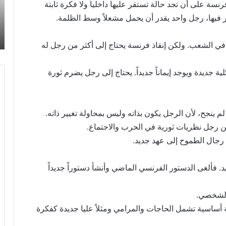
31/07/2026
نسة على أن تجد حالة تستقر عليها داخلياً ولا فكرة ثابتة
السوري
تح
عمدة الثقافة والفنون الجميلة في الحزب السوري
القومي
ر فيها، رجل واحد يقدر أن يحمل مشعلاً وسط الظلمة.
شع
القومي الاجتماعي تعلن نتائج الدورة الخامسة من
الاجتماعي
“س
جائزة أنطون سعاده الأدبية
تعلن
لك
في الشعب. ولكن إنقاذ فرنسة يحتاج إلى أكثر من رجل له
نتائج
ال
الدورة
الخامسة
ة جديدة ويوجد إيماناً جديداً. يحتاج إلى رجل يضرم ثورة
من
جائزة
أنطون
سعاده
 ينجح، لأن الرجل يكون بذاته وليس بمحاولة تغيير ذاته.
الأدبية
يكن رجل نظريات ثورية في الحرب والاجتماع.
رجال الطموح إلى عهد جديد.
د. فألغى الدستور الفرنسي الماضي وأنشأ دستوراً جديداً
 الشخصي.
ة أساسية تشمل الحاجات والمرامي ومثلاً عليا جديدة كفكرة