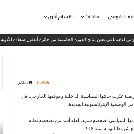
قف القومي
مقالات
أقسام أخرى
ي الاجتماعي تعلن نتائج الدورة الخامسة من جائزة أنطون سعاده الأدبية
1٬626
8 دقائق
 غيّرت حالتها السياسية الداخلية وموقفها الخارجي. هي
عمدة
إط
 الوضعية الإنترناسيونية الجديدة.
الثقافة
ال
والفنون
ال
الجميلة
ال
في يونيو/حزيران 1940 أصاب نظامها السياسي تضعضع شديد، لعله أشد من تضعضع نظام
في
لم
شروط الهدنة سنة 1918.
الحزب
ال