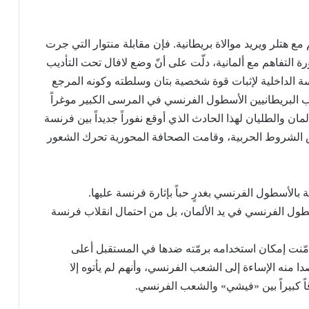
 مع هتلر ويريد موالاة بريطانية. فإن مقابلة منتوار التي جرت
رة التفاهم مع ألمانية، دلّت على أنّ وضع لافال تحت التأديب
ة الداخلية لإثبات قوة شخصية بتان وسلطته وكونه المرجع
 البريطانيين الأسطول الفرنسي في المرسى الكبير موغراً
ن والطليان لهذا الحادث الذي أوقع نفوراً جديداً بين فرنسة
 الشروط الحربية، وقامت الصحافة المحورية تحرك الشعور
ة بالأسطول الفرنسي بغدرٍ حباً بإثارة فرنسة عليها.
طول الفرنسي في يد الألمان، بل من احتمال انقلاب فرنسة
مّنت إمكان استخدامه برمّته ضدها في المستقبل أعلى
ا منه الإساءة إلى الشعب الفرنسي، وأنهم لم يأتوه إلا
ً كبيراً بين «فيشي» والشعب الفرنسي.