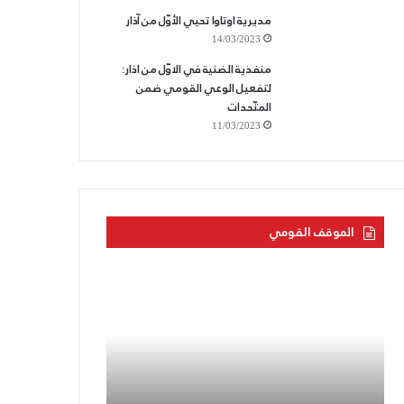
مديرية اوتاوا تحيي الأوّل من آذار
14/03/2023
منفذية الضنية في الاوّل من اذار:
لتفعيل الوعي القومي ضمن
المتّحدات
11/03/2023
الموقف القومي
بحرنا
الحزب
يتجاوز
القوميّ
“كاريش”
يزفّ
الشّهيد
الجعبري:دماؤه
ستنفجر
بركاناً
05/08/2022