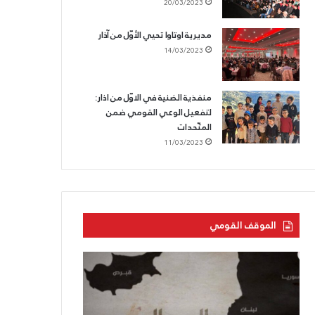
20/03/2023
مديرية اوتاوا تحيي الأوّل من آذار
14/03/2023
منفذية الضنية في الاوّل من اذار:
لتفعيل الوعي القومي ضمن
المتّحدات
11/03/2023
الموقف القومي
بحرنا
الحزب
يتجاوز
القوميّ
“كاريش”
يزفّ
الشّهيد