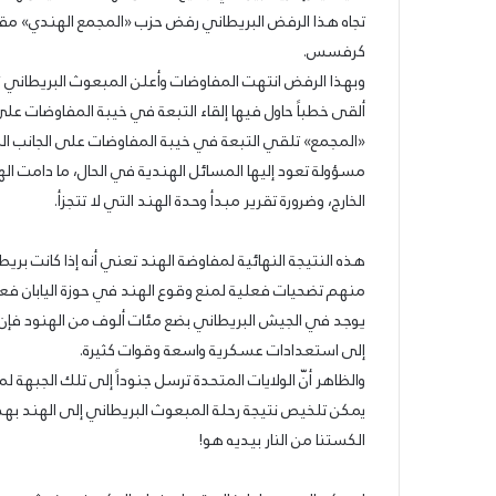
تجاه هذا الرفض البريطاني رفض حزب «المجمع الهندي» مقترح
كرفسس.
ألقى خطباً حاول فيها إلقاء التبعة في خيبة المفاوضات ع
«المجمع» تلقي التبعة في خيبة المفاوضات على الجانب البر
مسؤولة تعود إليها المسائل الهندية في الحال، ما دامت ا
الخارج، وضرورة تقرير مبدأ وحدة الهند التي لا تتجزأ.
هذه النتيجة النهائية لمفاوضة الهند تعني أنه إذا كانت بر
منهم تضحيات فعلية لمنع وقوع الهند في حوزة اليابان فعلي
يوجد في الجيش البريطاني بضع مئات ألوف من الهنود فإن مسأ
إلى استعدادات عسكرية واسعة وقوات كثيرة.
والظاهر أنّ الولايات المتحدة ترسل جنوداً إلى تلك الجبهة ل
الحزب
يمكن تلخيص نتيجة رحلة المبعوث البريطاني إلى الهند بهذه
السوّريّ
الكستنا من النار بيديه هو!
القوميّ
الاجتماعيّ