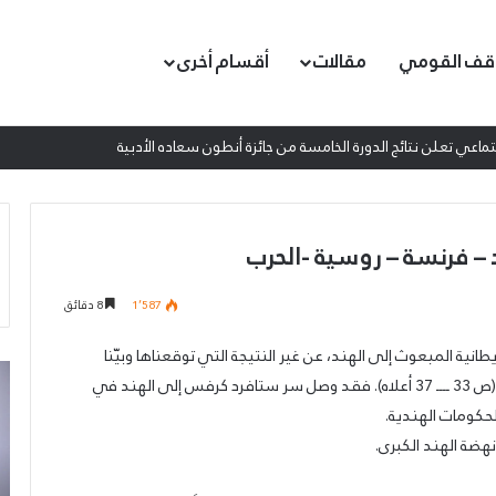
قف القومي
مقالات
أقسام أخرى
اعي تعلن نتائج الدورة الخامسة من جائزة أنطون سعاده الأدبية
ند – فرنسة – روسية -الحرب
1٬587
8 دقائق
انية المبعوث إلى الهند، عن غير النتيجة التي توقعناها وبيّنا
عمدة
إط
أسبابها في المقالة التي أثبتناها في العدد 41 من الزوبعة (ص 33 ــــ 37 أعلاه). فقد وصل سر ستافرد كرفس إلى الهند في
الثقافة
ال
لحكومات الهندية.
والفنون
ال
الجميلة
ال
هضة الهند الكبرى.
في
لم
الحزب
ال