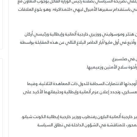
قي تصريحه السياسي بصفته رئيس الوزارة القائل بوجوب التعاون مع
كونترول
سي باستقدام سفيرها الأميرال ليهي «للمذاكرة». وهو بلوغ العلاقات
يّ الاجتماعيّ في ذكرى
ساب يحقّق العدالة
17/11/2022
الحزب يدعو لرفض الكابيتال كونترول
تلر وموسوليني ووزيري خارجية ألمانية وإيطالية ورئيسي أركان
ريل/نيسان الماضي. وأذيع في أول مايو/أيار الحاضر البلاغ التالي عن هذه المقابلة بواسطة
أخوة سلاح الأمتين وزعيميها.
أوجدتها الانتصارات السحاقة للدول ذات المعاهدة الثلاثية، وفيما
كري، وتجدد إعلان عزم ألمانية وإيطالية وحليفاتهما الأكيد على
خارجية ألمانية البارون رفنطرب ووزير خارجية إيطالية الكونت شيانو.
لمحور، للمناقشة في الشؤون الداخلة في نطاق السياسة