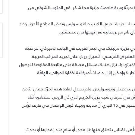
اضر أنّ قوات بريطانية بحريّة وبرية هاجمت جزيرة مدغشكر، في الجنوب الشرقي من
ناء الجزيرة الحربي الكبير، دياقو سوارس وبعض المواقع الأخرى. وقد
اق تام مع بريطانية في نهجها في مدغشقر.
ي جزيرة مرتينكه في البحر القريب في الجانب الأميركي. آخر هذه
 المفوض الفرنسي، الأميرال روبار، على تجريد المراكب الحربية
ذخيرتها ولا تزال هنالك مسائل معلقة على متابعة المفاوضة للوصول
ية وإمكان إنزال حاميات أميركانية لخفارة الموانىء الهامّة.
جري بين هتلر وموسوليني. ولم تتبدل العادة هذه المرّة. ففي الثامن
ش في شرقي شبه جزيرة الكريم الذي كان الروس استعادوه أثناء
الشتاء الشمالي الماضي من قبضة الألمان وآخر ما ورد من الأخبار في 15 الجاري أنّ مدينة وميناء كرش الواقعان في طرف الرأس
اً من القنابل ينطلق منها غاز مخدر أو سام عند انفجارها أو يحدث