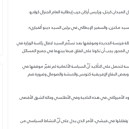
ال الميدان كيتل، ورئيس أركان حرب إيطالية العام الجنرال كولارو.
السيد مكنزن، والسفير الإيطالي في برلين السيد دينو ألفياري».
الة فرنسة الجديدة وموقفها بعد تسلّم السيد لافال رئاسة الوزارة في
 المحور يجب أن تكونا على اتفاق فيما بينهما في جميع المسائل
 لتحصل على التأكيد أنّ السياسة الألمانية لم تغيّر موقفها في
بعض البقاع الإفريقية كتونس والحبشة والصومال وضرورة ضم
جهود الأميركاني في هذه الناحية وفي الأطلسي وحالة الشرق الأقصى
وبا تواعدوا وتقابلوا في فيشي، الأمر الذي يدل على أنّ النشاط السياسي من