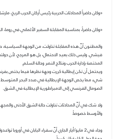
«وكان حاضراً المحادثات الحربية رئيس أركان الحرب الريخ، مارش
«وكان حاضراً، بمناسبة المقابلة السفير الألماني في روما، 
والمظنون أنّ هذه المقابلة تناولت، من الوجهة السياسية، ح
فيشي. وليس ذلك بعيد الاحتمال، بل هو المرجح، لأن دولتي
المختصة بإدارة الحرب ونتائج النصر وحالة السلم.
ويحتمل أن تكن إيطالية كررت وجهة نظرها فيما يختص بفرنسة
شيء مما يخص الوجهة الإيطالية في صدد البحر المتوسط و
الصومال الفرنسي إلى الامبراطورية الإيطالية في الشرق.
ولا شك في أنّ المحادثات تناولت حالة الشرق الأدنى والم
والأوسط خصوصاً.
وجاء في 2 مايو/أيار الجاري أنّ سفراء اليابان في أور
جهة الدول الكلية كان كبيراً.