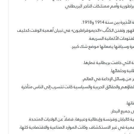
راطورية وأمم ممتلكات التاجر البريطاني.
ين سنة 1914 و1918.
لظهور وتفنن الكتّاب «الديموقراطيون» في تبيان أهمية الوقت كحليف
لفتوحات الألمانية السريعة.
اضرة وسياقها يضعانها موضع شك كبير.
ة التي خاضت بريطانية غمارها.
نية وحلفائها.
من وسائل الإذاعة في العالم.
وحلفاؤهم والحقائق الحربية والسياسية كانت تتسرب إلى الناس متأخرة
تها.
 جميع البحار.
كاليابان وفرنسة وإيطالية وغيرها، فضلاً عن الولايات المتحدة.
ية في غير الاستكشاف. وكانت الموارد الصناعية والاقتصادية كلها،