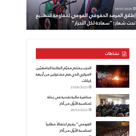
ت
أنطون
08/07/2026
09/07/2026
ار:
سعاده،
إطلاق المرصد الحقوقي القومي لمقاومة التطبيع
الثامن من ت
عادة
وللقسم
تحت شعار: “سعادة لكل الأحرار”
وللقسم الذ
ل
الذي
حرار”
لا
يسقط.
نشاطات
الحزب يختتم مخيّم الطلبة الجامعيّين
المركزي الذي ضم مشتركين من أربعة
كيانات
23/08/2023
محاضرة مالية نقدية في زحلة
لمناسبة الأوّل من آذار
28/03/2023
القومي” يقيم احتفالاً خطابياً
لمناسبة الأوّل من آذار