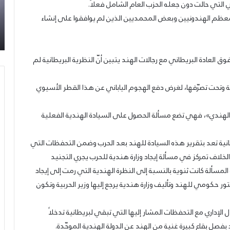
لتي حالت دون جعله الحزب العام الشامل فعلاً.
31/07/2026
السوري
تح
عمدة الثقافة والفنون الجميلة في الحزب السوري
ي معظم الهندونيين وبعض المحمديين الذين لم يوافقوا على إنشاء
القومي
شع
القومي الاجتماعي تعلن نتائج الدورة الخامسة من
الاجتماعي
“س
جائزة أنطون سعاده الأدبية
تعلن
لك
نتائج
الأ
العادة البريطاني مع رجالات الهند يتبين أنّ النظرية البريطانية لم
الدورة
الخامسة
من
 وتحت تصرّفها، لغرض دفع الهجوم الياباني عن هذا القطر الأسيوي
جائزة
أنطون
لهندي»، فهي تضع مسألة الحصول على السيادة الهندية الفعلية
سعاده
الأدبية
انية تعد بتقرير هذه السيادة للهند بعد الحرب وضمن التحفظات التي
الخلاف تمركز في مسألة إيجاد وزارة هندية للحرب يجري التجنيد
 المسألة كانت ثنوية بالنسبة إلى النظرة الهندية التي رمت إلى إيجاد
 حكومي للهند وتأليف وزارة هندية يرجع إليها وزير الحربية وتكون
الإداري مع التحفظات المشار إليها التي تبقي لبريطانية تدخلاً
 بفصل بقاع كبيرة غنية من الهند عن الدولة الهندية الموحّدة.