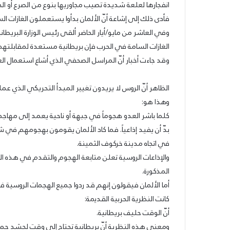
انفجارها لعلعة شديدة تصيب مجاوريها بنوع من الصرع أو ال
فأدى ذلك إلى إشاعة أنّ الألمان بدأوا يستعملون الغازات الس
وفي العاشر من مايو/أيار الحاضر ألقى رئيس الوزارة البريطان
الغازات السامة في الحرب فإن بريطانية مستعدة لمقابلتهم 
وقد جاءت أخبار أنّ المراسل الصحفي الذي أشاع استعمال الغا
الظاهر أنّ الروس لا يريدون تغيير المبدأ التحريكي الذي ع
وهذا هو:
كلما باشر العدو هجوماً في جبهة أو ناحية يعمد إلى مهاجمته
بدّ أن يفيد إذاعياً. فما كاد الألمان يقومون بهجومهم في 
في اتجاه مدينة خركوف الثمينة.
والإذاعات الروسية تعلن متابعة الهجوم والتقدم في هذه الج
المذكورة.
أما الألمان فيقولون إنهم قد ردوا جميع الهجمات الروسية ف
كانت النظرية الحربية القديمة:
أنّ الوقت حليف بريطانية.
ومعنى هذه النظرية أنّ بريطانية تحتاج إلى وقت لحشد جميع 