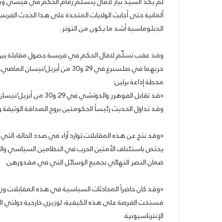
لم يكد السيد بيار لافال يتسلم زمام الحكم في فيشي ويل
في
ذكرى
ألمانية حتى أجابت الولايات المتحدة على هذا الحدث الفرن
10/05/2022
مجزرة
الحزب السوّريّ القوم
الدبلوماسية أشد ما يكون من التوتر.
حلبا:
مجزرة حلبا: وحده الح
وحده
للشّهداء
الحساب
وقد عقب تسلّم لافال الحكم في فرنسة حصول مقابلة بين ه
يحقّق
حربهما في صلسبرغ في 29 و30 من أب
العدالة
محطة إذاعة برلين:
للشّهداء
«قد تقابل الفوهرر والدوتشي في 29 و30 من أبريل/نيسان في صلسبرغ.
وقد تداول الحديث رئيساً الحكومتين بروح الصداقة الوثيقة و
«وقد نتج عن هذه المقابلات توارد آراء في صدد الحالة، التي 
يختص باستئناف الأمتين الحرب في النظامين السياسي والعس
ضمان النصر النهائي بجميع الوسائل التي في مقدورهن.
«وقد كان حاضراً المحادثات السياسية في هذه المقابلات وزير 
فسنحت الفرصة على هذه الكيفية، لوزيري خارجية دولتي ا
الإنترناسيونية.