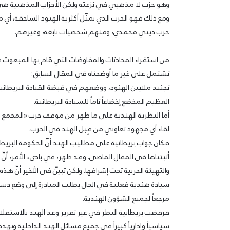
وهو حزب لا مذهبي في نزعته ولكن الأحزاب المذهبية هي ا
ومع ذلك فهو الحزب الذي يمثّل أكثرية الهنود الساحقة، أ
25/06/2026
حزب ديني محمدي، ومنهم شخصيات نابغة، وغيرهم.
الشيوعي والقومي: للتغيير والتحرير
من استقراء المحادثات والمفاوضات التي قام بها المبعوث فوق 
تشتمل على غير ما أوضحناه في المقال السابق:
تجنيد ملايين الهنود، ووضعهم في قبضة القيادة البريطانية
العظيم المخضع إخضاعاً تاماً للسيادة البريطانية.
أما النظرية الهندية على ما ظهر من موقف حزب «المجمع ا
لقاء أي مجهود تعاوني من قِبل الهند في الحرب.
فكان جواب بريطانية على مطاليب الهند أنّ الحكومة البريط
أثبتناها في المقال الماضي. وقد ظهر، في بادىء الأمر، أنّ 
والتهيئة الحربية تحت إشرافها. ولكن تبيّن في الأخير أنّ هذه
سيادة هندية فعلية في الحال بطلب المبادرة إلى وضع دستور
مرجعاً لجميع الشؤون الهندية.
فرفضت بريطانية النظر في غير تقرير وعد الهند بالاستقلال 
سياسياً وإدارياً كبيراً في جميع مسائل الهند الداخلية وتهدد