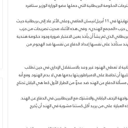
ات الحكومة البريطانية التي حملها عضو الوزارة الوزير ستافرد
وبهذا الرفض انتهت المفاوضات وأعلن المبعوث البريطاني نهايتها في 11 أبريل/نيسان الماضي وعلى الأثر عاد إلى بريطانية حيث
لى حزب «المجمع الهندي». وفي هذه الأثناء صدرت تصريحات من حزب
يطاني الذي لم يشأ أن يأخذ بعين الاعتبار ضرورة وجود حكومة هندية
لهند ستأخذ على نفسها إعداد الدفاع عن نفسها ضد الهجوم من
يطانية لا تعطي الهنود غير وعد بالاستقلال الإداري في حين تطلب
ها أن تحافظ على الامبراطوريتها بدمها هي لا بدم الهنود. ومع أنه
لة الدفاع عن الهند ضد عدوّ من الطراز الأول كما هي اليابان تحتاج
مواجهة الزحف الياباني والاشترك مع البريطانيين في الدفاع عن الهند.
الحزب
 العبارة: على من يريد أكل كستنا مشوية في الهند أن يُخرج
يدعو
لرفض
الكابيتال