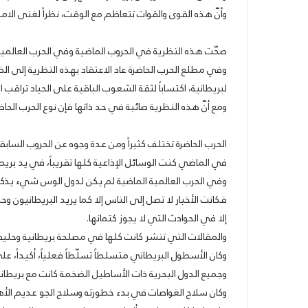
وأنّ هذه القوى والقوات تتعاظم مع الوقت، نظراً لغنى الامب
صحّت هذه النظرية في الحروب الماضية وفي الحرب العالمية الأخيرة ب
وفي مطلع الحرب الحاضرة عاد الاعتقاد بهذه النظرية إلى ا
لبريطانية، اكتساباً لثقة الشعوب الباقية على الحياد تراقب ا
ومع أنّ هذه النظرية صائبة في حد ذاتها فإن نوع الحرب الح
الحرب الحاضرة تختلف كثيراً ومن عدة وجوه عن الحروب السابق
في الماضي كنت الوسائل الإذاعية كلها تقريباً، في يد بريطا
وفي الحرب العالمية الماضية لم يكن لدول الوس شيء يذكر 
فكانت الأخبار لا تصل إلى الناس إلا كما يريد البريطانيون 
إلا في الحوادث التي لا يجوز كتمانها.
والمقالات التي تنشر كانت كلها في مصلحة بريطانية وحليفا
وكان الأسطول البريطاني متسلطاً تسلّطاً فعلياً، أكيداً، على
وجميع الدول البحرية ذات الأساطيل الضخمة كانت مع بريطانية 
وكان سلاح الغواصات في بدء خطورته وسلاح الجو عديم الأهم