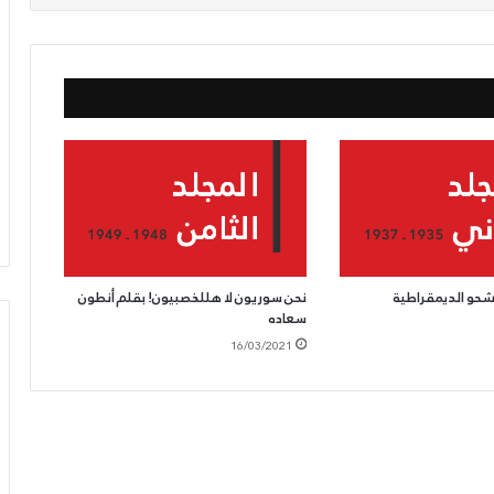
شحو الديمقراطية
نحن سوريون لا هللخصبيون! بقلم أنطون
سعاده
16/03/2021
الحزب
يدعو
لرفض
الكابيتال