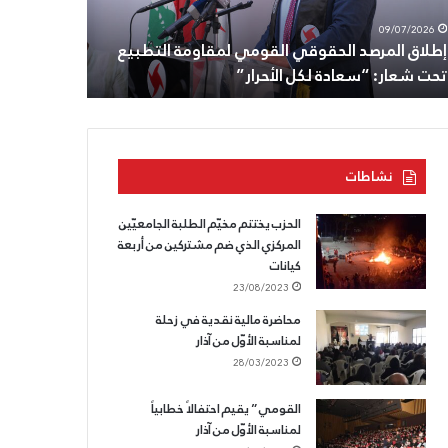
ت
أنطون
08/07/2026
09/07/2026
ار:
سعاده،
إطلاق المرصد الحقوقي القومي لمقاومة التطبيع
الثامن من ت
عادة
وللقسم
تحت شعار: “سعادة لكل الأحرار”
وللقسم الذ
ل
الذي
حرار”
لا
يسقط.
نشاطات
الحزب يختتم مخيّم الطلبة الجامعيّين
المركزي الذي ضم مشتركين من أربعة
كيانات
23/08/2023
محاضرة مالية نقدية في زحلة
لمناسبة الأوّل من آذار
28/03/2023
القومي” يقيم احتفالاً خطابياً
لمناسبة الأوّل من آذار