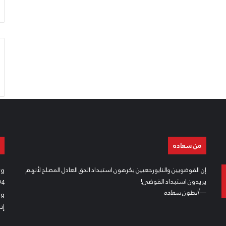
من سعاده
إن الفوضويين والنايورجعيين يكرهون استبداد الحق العادل المصلح لأنهم
rg
يريدون استبداد الفوضى!
94
—
أنطون سعاده
rg
إت