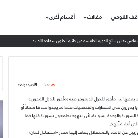
قف القومي
مقالات
أقسام أخرى
اعي تعلن نتائج الدورة الخامسة من جائزة أنطون سعاده الأدبية
1٬752
دقيقة واحدة
ا بعضها بين مأجور للدول الديموقراطية ومأجور للدول المحورية.
عمدة
إط
 يدورون على السفارات والقنصليات فلما لم يجدوا عندها شغلاً أو
الثقافة
ال
ية السورية والوحدة السورية، لأن اليهود يطمعون بسورية كلها كما
والفنون
ال
الجميلة
ال
ى أبناء ملّتهم.
في
لم
ريين عن الاتحاد والاستقلال يضاف إليها مخدر «استقلال لبنان»
الحزب
ال