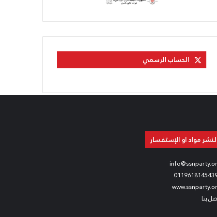
الحساب الرسمي
لنشر مواد او الإستفسار
info@ssnparty.o
011961814543
www.ssnparty.o
صل بنا