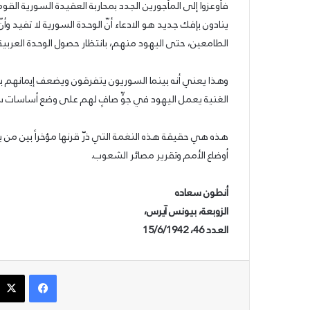
فأوعزوا إلى المأجورين الجدد بمحاربة العقيدة السورية الق
ينادون بإفك جديد هو الادعاء أنّ الوحدة السورية لا تفيد
25/06/2026
الطامعين، حتى اليهود منهم، بانتظار حصول الوحدة العربية.
الشيوعي والقومي: للتغيير والتحرير
وهذا يعني أنه بينما السوريون يتفرقون ويضعف إيمانهم 
الغنية يعمل اليهود في جوٍّ صافٍ لهم على وضع أساسات س
هذه هي حقيقة هذه النغمة التي ذرّ قرنها مؤخراً بين من 
أوضاع الأمم وتقرير مصائر الشعوب.
أنطون سعاده
الزوبعة، بيونس آيرس،
العدد 46، 15/6/1942
فيسبوك