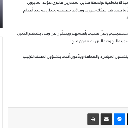
ومية الاجتماعية بواسطة هذين المخدرين فانبرى هؤلاء المأجرون
31/07/2026
السوري
تح
عمدة الثقافة والفنون الجميلة في الحزب السوري
 وأنّ ما يفيد هو تفكك سورية وبقاؤها مفسخة ومطروحة عند أقدام
القومي
شع
القومي الاجتماعي تعلن نتائج الدورة الخامسة من
الاجتماعي
“س
جائزة أنطون سعاده الأدبية
تعلن
لك
نتائج
الأ
بشخصيتهم وتقلّ ثقتهم بأنفسهم ويتخلّون عن وحدة بلادهم الكبيرة
الدورة
الخامسة
ورية اليهودية التي يطمعون فيها.
من
جائزة
ينتحلون المبادىء والصحافة ويدّعون أنهم ينشؤون الصحف لترتيب
أنطون
سعاده
الأدبية
‫X
ماسنجر
مشاركة عبر البريد
طباعة