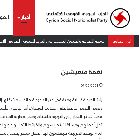
أخبار
المو
أبرز العناوين
عمدة الثقافة والفنون الجميلة في الحزب السوري القومي الاجتم
نغمة متعيشين
07/02/2021
رأينا الصحافة اللاقومية في عبر الحدود قد انقسمت كلها إل
الشيوعي
وبعض البعض حافظ على سلامة الوجدان، أما الباقون فأخذوا
والقومي:
محلاً شاغراً التجأوا إلى اليهود فاستأجروهم لمحاربة القوم
للتغيير
والتحرير
تدل أعمالهم ومساقات تدريسهم والخرائط التي يوزعونها عل
أما «الوحدة العربية» فيعلمون أنها أفضل مخدر يقعد بالسو