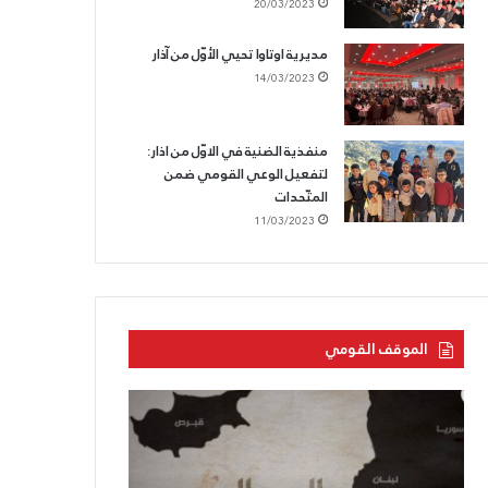
20/03/2023
مديرية اوتاوا تحيي الأوّل من آذار
14/03/2023
منفذية الضنية في الاوّل من اذار:
لتفعيل الوعي القومي ضمن
المتّحدات
11/03/2023
الموقف القومي
بحرنا
الحزب
يتجاوز
القوميّ
“كاريش”
يزفّ
الشّهيد