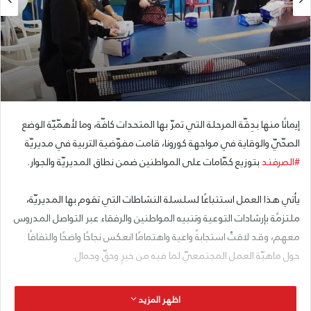
إيمانًا منها بدِقّة المرحلة التي تمرّ بها المتحدات كافّة، وما لأهمّيّة الوضع
الصحّيّ والوقاية في مواجهة كورونا، قامت مفوّضية التربية في مديريّة
#الصرفند
بتوزيع كمّامات على المواطنين ضمن نطاق المديريّة والجوار.
يأتي هذا العمل استتباعًا لسلسلة النشاطات التي تقوم بها المديريّة،
ملتزمًة بإرشادات التوعية وتنبيه المواطنين والرفقاء عبر التواصل المدروس
معهم، وقد لاقتْ استجابةً واعية واهتمامًا انعكس نجاحًا واضحًا والتفافًا
حول ماهيّة العمل المجتمعيّ لما فيه من خيرٍ وحقّ وجمال.
اظهر المزيد