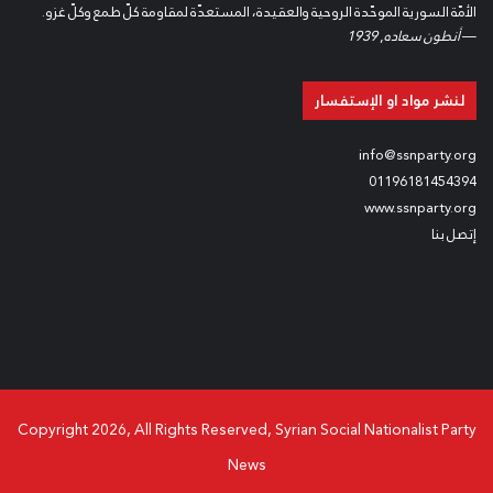
الأمّة السورية الموحّدة الروحية والعقيدة، المستعدّة لمقاومة كلّ طمع وكلّ غزو.
—
أنطون سعاده
,
1939
لنشر مواد او الإستفسار
info@ssnparty.org
01196181454394
www.ssnparty.org
إتصل بنا
Copyright 2026, All Rights Reserved, Syrian Social Nationalist Party
News