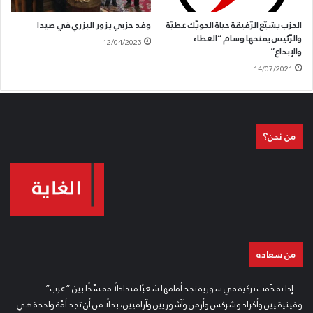
الحزب يشيّع الرّفيقة حياة الحويّك عطيّة
وفد حزبي يزور البزري في صيدا
والرّئيس يمنحها وسام “العطاء
12/04/2023
والإبداع”
14/07/2021
من نحن؟
من سعاده
… إذا تقدّمت تركية في سورية تجد أمامها شعبًا متخاذلًا مفسّخًا بين “عرب”
وفينيقيين وأكراد وشركس وأرمن وآشوريين وآراميين، بدلًا من أن تجد أمّة واحدة هي