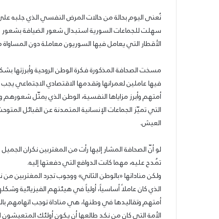
31/07/2026
السوري
عمدة الثقافة والفنون الجميلة في الحزب ال
نُعنى اليوم بحالة من حالات المرض النفسي الذي جلبه على 
القومي
القومي الاجتماعي تعلن نتائج الدورة الخامس
الاجتماعي
سهلت للجماعات السورية استبدال شعور الضيافة بشعور ا
حرير
جائزة أنطون سعاده الأدبية
تعلن
الأقطار التي يعامل فيها السوريون معاملة دون المساوا
نتائج
الدورة
الخامسة
مسخت الصحافة المذكورة فكرة الوطن الروحية وأبرزتها بشك
من
فيها عاملين لعمرانها وتقدمها الاقتصادي الاجتماعي ي
جائزة
أمتهم وأبرز مزاياها النفسية، الوطن الذي يمثّل شعورهم 
أنطون
التي تميّز الجماعات الإنسانية المتمدنة عن القبائل المتوح
سعاده
الأدبية
العيش.
لو أنّ الصحافة المشار إليها رأت من المغتربين نكران الجمي
تُمدح عليه، مهما كانت الدوافع التي دفعتها إليه.
ولكن مناداتها «بالوطن الثاني» ووجوب تجرد المغتربين من
الذي كان عاملاً أساسياً، أولياً في هيئتهم الفيزيائية وش
أمتهم وتقاليدها في وطنها، هي مناداة توجب اتهامهم ب
الأمة التي كان من نكد طالعها أن يكون أولئك المتعيشون ال