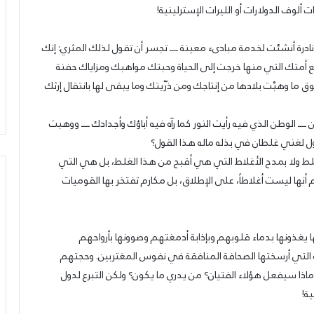
لوف الدولارات أو الليرات الإسترلينية!
ادرة أنشئت لخدمة مبادىء معينة ــــ تجسر أن تقول لذلك المثري: إنك
 أمتك التي منها خرجت إلى الحياة وحبتك مواهبك ومزاياك حفنة
وق ما وهبْت بلادها من إنتاجك ومن ذرّيتك وما يبقى لها بانتقال إرثك
 الوطن الذي فيه رأيت النور كما رآه فيه أباؤك وأجدادك ــــ ووهبت
ل لغني غلطان في بذله ماله هذا القول؟
لط ولا بمدح الأغلاط التي هي أقبح من هذا الغلط، بل هي التي
 أنها ليست أغلاطاً، على الإطلاق، بل مكارم تفتخر بها القوميات
 يغذونها بدماء قلوبهم وبإذابة أدمغتهم وصوونها بأرواحهم
تي أرسختها الصحافة المنافقة في نفوس المغتربين. وحجتهم
ذا سيفعل هؤلاء الفتيان؟ من يدري ما يكون؟ ولكن التبرع لدول
ة!