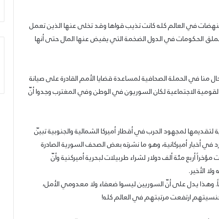
النهضات في العالم كله كانت تذيب قواها وقد تخلى عنها الذين تعمل
لق الحكومات في الدول الضخمة التي يفيض عنها المال حتى أنها
لحال منا في الحملة الصحافية لمساعدة قضايا الأمم القادرة على صيانة
لقومية الاجتماعية لكان السوريون في الوطن وفي المغترب وجدوا أنّ
 لتقديمها لمجهود الحرب في أقطار أميركا الشمالية والجنوبية تبيّن
د في أخبار أميركانية، وهو ما نشرته بعض الصحف السورية الصادرة
ة قدّمت مؤخراً أربع مئة ألف دولار لشراء طربيلات لبحرية أميركنية وأنّ
ولا الأخير.
. وهذا يدل على أنّ السوريين ليسوا ضعفاء ولا معدومي الأمل،
نسيتهم ارتفعت مرتبتهم في العالم كله!