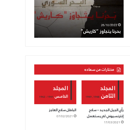
الجعبري:دماؤه
اغتيال
ستنفجر
العدوّ
بركاناً
لأبو
11/05/2022
05/08/2022
بوجه
عاقلة
الحزب القوميّ يزفّ الشّهيد الجعبري:دماؤه
الحزب السّوريّ ال
العدوّ
عمليّة
ستنفجر بركاناً بوجه العدوّ
العدوّ لأبو عاقلة
متعمّدة
مختارات من سعاده
رأي الجيل الجديد – سلاح
الباطل سلاح العاجز
إنترنسيوني لم يستعمل
07/02/2021
17/03/2021