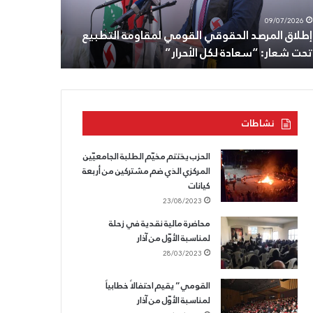
29/06/2026
طون
الزوبعة
رئيس الحزب 
08/07/2026
اده،
ومنازلهم
الثامن من تموز: تجديد الوفاء للزعيم أنطون سعاده،
ومنازلهم في
لقسم
في
وللقسم الذي لا يسقط.
قيادة القو
ذي
تفاحتا
والصرفند
قط.
على
رأس
وفد
نشاطات
من
قيادة
القومي
الحزب يختتم مخيّم الطلبة الجامعيّين
المركزي الذي ضم مشتركين من أربعة
كيانات
23/08/2023
محاضرة مالية نقدية في زحلة
لمناسبة الأوّل من آذار
28/03/2023
القومي” يقيم احتفالاً خطابياً
لمناسبة الأوّل من آذار