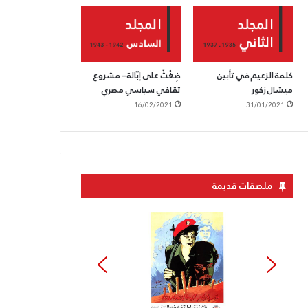
كلمة الزعيم في تأبين
ضِغْثٌ على إبّالة – مشروع
ميشال زكور
ثقافي سياسي مصري
16/02/2021
31/01/2021
ملصقات قديمة