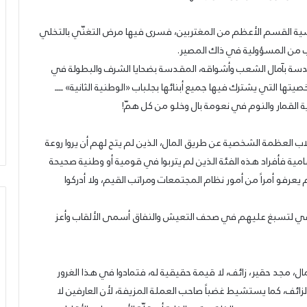
فسية القسم الأعظم من المغتربين، فسرى فيها مرض التغنّي بالتخلي
رب من المسؤولية في ذاك المصير.
مقدسة بآمال الشعب وأشواقه، المقدسة بضحايا الشرف والبطولة في
تها التي يشترك فيها جميع أبنائها بجلباب «الوطنية الثانية» ــــ
ية القمار والنوم في نعومة بال وخلو من كل همّ!
 العظمة الشخصية عن طريق المال، الذين لم يتح لهم أن يروا روعة
امية فأفراد هذه الفئة الذين لم يتربوا في قومية أو وطنية صحيحة
عرفو أمراً من أمور نظام المجتمعات ومراتب القيم، ولا أدركوا
تكفي لتسبغ عليهم في صحف التعيش والنفاق أسمى الألقاب وأعز
بحرنا
يتجاوز
ال، مجد حقير، زائف، لا قيمة حقيقية له، فتمادوا في هذا الغرور
“كاريش”
الزائف، كما يستشيط غضباً صاحب العملة المزيفة، لأن العارفين لا