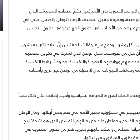
تحت
أن
سوري
09/07/2026
النزالات السورية في الأميركتين سُمّ الصحافة المتعيشة التي
شعار:
سع
ة من
إطلاق المرصد الحقوقي القومي لمقاومة التطبيع
“سعادة
ول
لوطنية، ومعرفة جميل المضيف بالوفاء للوطن والجنس، حتى في
تحت شعار: “سعادة لكل الأحرار”
لكل
ال
ة مع غيرهم من الأجناس في حقوق المهاجرة وفي حقوق التجنس!
الأحرار”
لا
يس
ل «أكل وشرب وجمع مال». وقالت للمغتربين إنّ البلاد التي يعيشون
جب أن تحل من نفوسهم محل الوطن الذي اشترك في تكوين شخصية
وعواطفهم وروابطهم الدموية والنفسية، خصوصاً الروابط النفسية
شة وجماعات الحيوانات التي لا تدرك من الوطن غير الرزق وأسباب
ل وعدم الأمانة لشروط الضيافة السياسية وأحبت إصلاحه لكان ذلك عملاً
 نصيبهم في مسؤولية مصير الأمة التي هم بعض أبنائها، ومآل الوطن
كلهم الخارجي، كما كان ذلك في كيانهم النفسي الذي هو نتيجة تاريخ
الخيانة العظمى والحكم عليهم بتجريدهم من حقوق العضوية في
عقوقون، المارقون، من أبنائها.