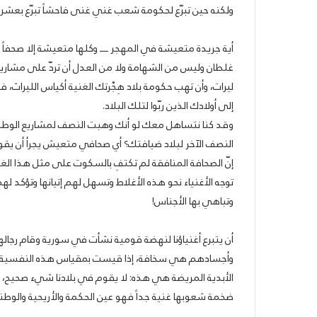
ولكنه حين تبرّع لحكومة شعب غني غنى فاحشاً تبرّع بعشرات أ
أية جريدة متعيشة في المهجر ــــ وكلها متعيشة إلا صحفاً ن
غلطان وليس من الشهامة ولا من العدل أن تردّ على مشاريع
ليرات، وأن تهب حكومة بلاد هِجْرتك الغنية أكياس الليراث، ف
إلى أولادك الذين ربّوا لتلك البلاد.
وقد كنا نتساهل معك لو أنك وهبت النصف لمشاريع الوطن ــــ
النصف الآخر لبلاد ضيافتك؟ أي صحافي متعيش يجرأ أن يقو
إنّ الصحافة المنافقة لم تكتفِ بالسكوت على مثل هذا الغ
توجه الأغنياء نحو هذه الأغلاط وتسهل لهم إتيانها وتؤكد لهم
وتباهي بها الأجناس!
أن يتبرع أغنياؤنا لنهضة قومية نشأت في سورية وقام رجالها
وأجسادهم هي سخافة، إذا قيست بمقياس هذه النفسية ال
الأبدية المريضة هي هذه: لا يقوم في بلادنا شيء صحيح، ما
ضخمة شعوبها غنية جداً فهو عين الحكمة والأريحية والوطني