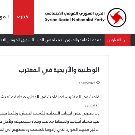
أخبار
المو
أبرز العناوين
عمدة الثقافة والفنون الجميلة في الحزب السوري القومي الاجتم
الوطنية والأريحية في المغترب
18/02/2021
قامت في المغترب، كما قامت في الوطن، صحافة متعيشة تروّج
عمدة
التعيش.
الثقافة
ولا نعترض على انجراف الصحافة لكسب العيش، ولكننا نق
والفنون
الجميلة
فيه فساد أخلاقه وانحطاط مناقبه وفناء شخصيته، ولأجل ذلك أث
في
الأكبر منهم الموارد التي أرادوها للشعب ودفعتهم إلى الحف
الحزب