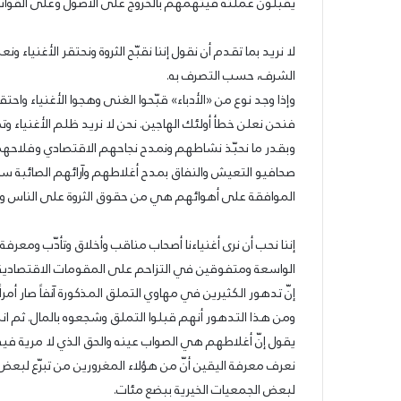
يقبلون عملته فيتهمهم بالخروج على الأصول وعلى القوانين 
ي
كونترول
رى
10/05/2022
زرة
الحزب السوّريّ القوميّ الاجتماعيّ في ذكرى
لا نريد بما تقدم أن نقول إننا نقبّح الثروة ونحتقر الأغنياء 
با:
مجزرة حلبا: وحده الحساب يحقّق العدالة
الشرف، حسب التصرف به.
حده
17/11/2022
للشّهداء
الحزب يدعو لرفض الكا
حساب
وإذا وجد نوع من «الأدباء» قبّحوا الغنى وهجوا الأغنياء واحتق
قّق
فنحن نعلن خطأ أولئك الهاجين. نحن لا نريد ظلم الأغنياء و
عدالة
وبقدر ما نحبّذ نشاطهم ونمدح نجاحهم الاقتصادي وفلاحهم
شّهداء
صحافيو التعيش والنفاق بمدح أغلاطهم وآرائهم الصائبة سو
الموافقة على أهوائهم هي من حقوق الثروة على الناس ورج
إننا نحب أن نرى أغنياءنا أصحاب مناقب وأخلاق وتأدّب ومعرفة
الواسعة ومتفوقين في التزاحم على المقومات الاقتصادية
إنّ تدهور الكثيرين في مهاوي التملق المذكورة آنفاً صار أمراً 
ومن هذا التدهور أنهم قبلوا التملق وشجعوه بالمال. ثم ان
يقول إنّ أغلاطهم هي الصواب عينه والحق الذي لا مرية فيه
نعرف معرفة اليقين أنّ من هؤلاء المغرورين من تبرّع لبعض ال
لبعض الجمعيات الخيرية ببضع مئات.