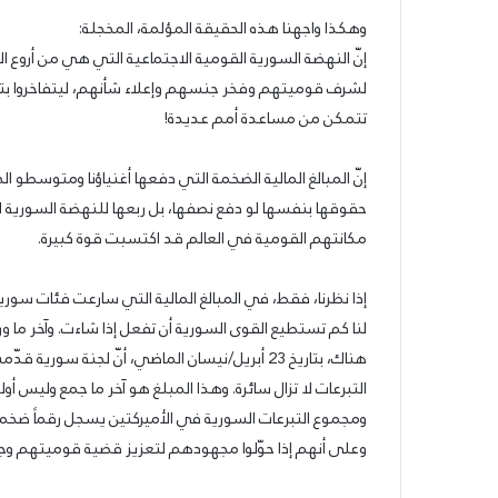
وهكذا واجهنا هذه الحقيقة المؤلمة، المخجلة:
إنّ النهضة السورية القومية الاجتماعية التي هي من أروع 
لشرف قوميتهم وفخر جنسهم وإعلاء شأنهم، ليتفاخروا بتم
تتمكن من مساعدة أمم عديدة!
إنّ المبالغ المالية الضخمة التي دفعها أغنياؤنا ومتوسطو ا
حقوقها بنفسها لو دفع نصفها، بل ربعها للنهضة السورية ا
مكانتهم القومية في العالم قد اكتسبت قوة كبيرة.
إذا نظرنا، فقط، في المبالغ المالية التي سارعت فئات سورية
لنا كم تستطيع القوى السورية أن تفعل إذا شاءت. وآخر ما ور
هناك، بتاريخ 23 أبريل/نيسان الماضي، أنّ لجنة سوري
التبرعات لا تزال سائرة. وهذا المبلغ هو آخر ما جمع وليس أوله 
ومجموع التبرعات السورية في الأميركتين يسجل رقماً ضخماً
وعلى أنهم إذا حوّلوا مجهودهم لتعزيز قضية قوميتهم وج