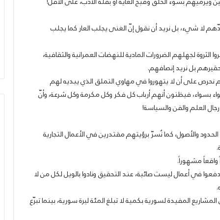
ويرميهم بسوء الخلق وقبح الغاية أو بقلّة الأدب، على الأقل!
ونعدّهم لا شيء، بل نريد أن نقول إنّ الغنى يجلب العار كما يجلب
28/10/2022
بيتال كونترول
بحرنا يتجاوز “كاريش”
روا الثروة لجهلهم الضرورات المادية للنهضات العمرانية والثقافية،
تحقيرهم بل نريد إنصافهم.
 نحرص على أن لا يتهوروا في مهاوي التملق الذي يبديه لهم
اء بسواء، فيظنون أنهم أرباب كل فكر وكل مكرمة وكل شرعة، وأنّ
ال العلم والفن والسياسة!
 الحدود والأصول، كما نُسرّ برؤيتهم مقتدرين في الأعمال التجارية
.
واقعاً مشهوراً.
دفعوا في أعمال ليست صائبة، عند التحقيق ونادوا بالويل لكل من لا
.
مشاريع المفيدة لسورية بكمية لا تبلغ المئة ليرة سورية، بينما تبرّع