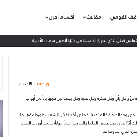
قف القومي
مقالات
أقسام أخرى
اعي تعلن نتائج الدورة الخامسة من جائزة أنطون سعاده الأدبية
1٬473
5 دقائق
 كل رأي وكل فكرة وكل نعرة وكل رجعة ترى فيها باباً من أبواب
إطلاق
ال
المرصد
من
ف في وجه الصحافة المتعيشة متى أخذ تغش الشعب وتورطه في ما
الحقوقي
تم
القومي
تج
َرْا على صحافيــي الخلط والتدجيل حرباً عواناً، حامية أوردت العدد
لمقاومة
الو
رة التي أعدوها له.
التطبيع
لل