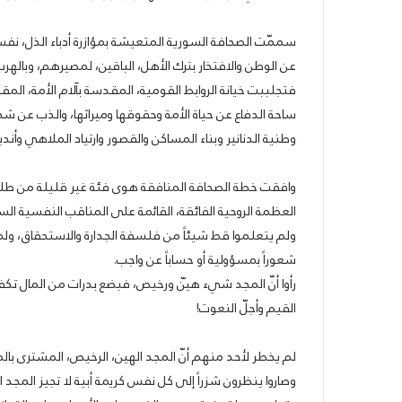
سممّت الصحافة السورية المتعيشة بمؤازرة أدباء الذل، ن
عن الوطن والافتخار بترك الأهل، الباقين، لمصيرهم، وباله
فتجلببت خيانة الروابط القومية، المقدسة بآلام الأمة، ال
ساحة الدفاع عن حياة الأمة وحقوقها وميراثها، والذب عن شخصي
وطنية الدنانير وبناء المساكن والقصور وارتياد الملاهي وأند
وافقت خطة الصحافة المنافقة هوى فئة غير قليلة من طلاب
العظمة الروحية الفائقة، القائمة على المناقب النفسية الس
ولم يتعلموا قط شيئاً من فلسفة الجدارة والاستحقاق، ولم ي
شعوراً بمسؤولية أو حساباً عن واجب.
رأوا أنّ المجد شيء هيّن ورخيص، فبضع بدرات من المال 
القيم وأجلّ النعوت!
حزب
الحزب
سوّريّ
يدعو
لم يخطر لأحد منهم أنّ المجد الهين، الرخيص، المشترى بالم
قوميّ
لرفض
وصاروا ينظرون شزراً إلى كل نفس كريمة أبية لا تجيز المجد 
اجتماعيّ
الكابيتال