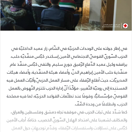
في إطار جولته على الوحدات الحزبيّة في الشّام، زار عميد الداخليّة في
الحزب السّوريّ القوميّ الاجتماعي الأمين إسكندر كبّاس منفّذيّة حلب،
يرافقه وكيل عميد الدّفاع الرّفيق جورج سليم. والتقى كبّاس منفّذ عام
منفّذية حلب الأمين إبراهيم الدنّ، وأعضاء هيئة المنفّذية، وأعضاء هيئات
المديريّات، حيث أطلع الرّفقاء على مسار العمل الحزبيّ وآليّات العمل فيه
المستنِدة إلى روحيّة التّغيير، مؤكّدًا أنّ إدارة الحزب تلتزم النّهوض بالعمل
القوميّ مؤسّساتيًّا، وقوفًا عند تطلّعات القواعد الحزبيّة، لما فيه مصلحة
الحزب، وانطلاقًا من وحدة الصّفّ.
كما شدّد على ثبات الحزب في موقفه تجاه دمشق وفلسطين والعراق،
والمكاتف لشعبنا على امتداد الهلال السّوريِّ الخصيب. ختامًا، أجاب الأمين
كبّاس على تساؤلات واستفسارات الرّفقاء، وقدّم توجيهاتٍ حول العمل