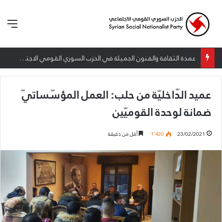
الق
عمدة الثقافة والفنون الجميلة في الحزب السوري القومي الاجتماعي تعلن نتائج الدورة الخامسة من جائزة أنطون سعاده الأدبية
عميد الدّاخليّة من حلب: العمل المؤسّساتيّ
ضمانة لوحدة القوميّين
23/02/2021
1٬420
أقل من دقيقة