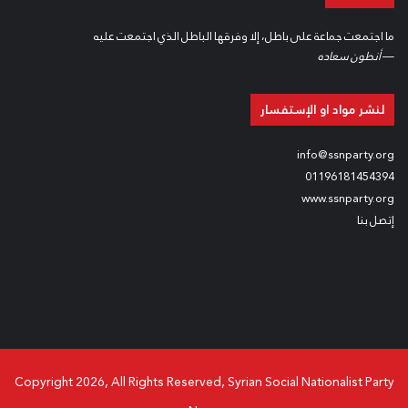
ما اجتمعت جماعة على باطل، إلا وفرقها الباطل الذي اجتمعت عليه
—
أنطون سعاده
لنشر مواد او الإستفسار
info@ssnparty.org
01196181454394
www.ssnparty.org
إتصل بنا
Copyright 2026, All Rights Reserved, Syrian Social Nationalist Party