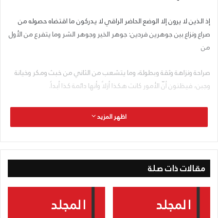
إذ الذين لا يرون إلا الوضع الحاضر الراقي لا يدركون ما اقتضاه حصوله من
صراع ونزاع بين جوهرين فردين: جوهر الخير وجوهر الشر وما يتفرع من الأول
من
صراحة ونزاهة وثقة وبطولة، وما يتشعب من الثاني من خبث ومكر وخيانة
وجبن، فيظنون أنّ الأمور كانت هكذا أزلاً وأنها دائمة كذا أبداً.
إنّ تاريخ القضايا الكبرى في العالم هو في الحقيقة تاريخ الصراع الذي نذكره
اظهر المزيد
والذي كشف الزعيم عن حقيقته في مجرى الحياة والأدب في كتابه الصراع
الفكري في الأدب السوري فبلا هذا الصراع لا تاريخ.
إذا كان لا بد من ضرب مثل فإننا نضرب الديانتنين المسيحية والمحمدية،
مقالات ذات صلة
مثلاً. فلولا الصراع بين المسيح ونفسيته وتعاليمه من جهة وبيئة الكتبة
والفريسيين ونفسيتهم والتعاليم القدسية من جهة أخرى لما ظهرت
فضائل المسيحية وأوجدت قضية يتمسك بها ملايين الناس المتزايدين.
وكذلك المحمدية فلولا ما قام من نزاع بين محمد وتعاليمه من جهة وبيئة