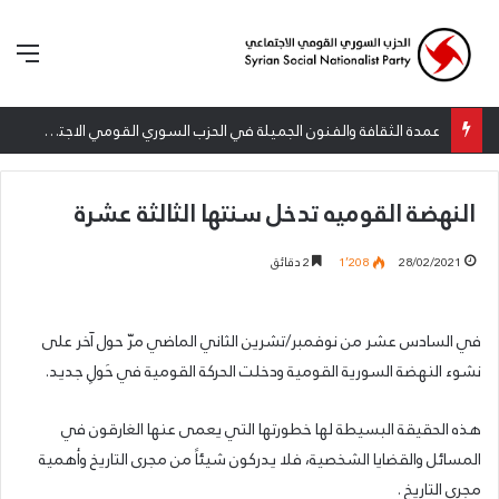
الق
عمدة الثقافة والفنون الجميلة في الحزب السوري القومي الاجتماعي تعلن نتائج الدورة الخامسة من جائزة أنطون سعاده الأدبية
النهضة القوميه تدخل سنتها الثالثة عشرة
28/02/2021
1٬208
2 دقائق
في السادس عشر من نوفمبر/تشرين الثاني الماضي مرّ حول آخر على
نشوء النهضة السورية القومية ودخلت الحركة القومية في حَولٍ جديد.
هذه الحقيقة البسيطة لها خطورتها التي يعمى عنها الغارقون في
المسائل والقضايا الشخصية، فلا يدركون شيئاً من مجرى التاريخ وأهمية
مجرى التاريخ .