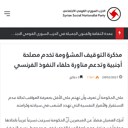
الق
عمدة الثقافة والفنون الجميلة في الحزب السوري القومي الاجتماعي تعلن نتائج الدورة الخامسة من جائزة أنطون سعاده الأدبية
مذكرة التوقيف المشؤومة تخدم مصلحة
أجنبية وتدعم مناورة حلفاء النفوذ الفرنسي
28/02/2021
1٬261
3 دقائق
على الحكومة أن تعرف وأن تهتم على الأقل بمعرفة العواقب لحالة عدم
الاستقرار والأضرار النفسية التي تهدد الشعب في سيادته وكرامته.
أدرك العميان فضلاً عن المبصرين أنّ الحكومة تسرعت تسرعاً غريباً باتخاذها
موقفاً غير متفق مع مبادئ الحرية القومية في صدد وصول زعيم النهضة