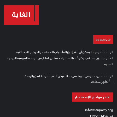
مادة وحيدة
: غاية الندوة الثقافية: التعمق في درس التعاليم القومية
الاجتماعية المتضمنة في المبادىء والشروح التعليمية، والتمكن منها
وإيضاح المبادىء والقيم والقواعد القومية الاجتماعية، والقضية الناشئة
عنها والنظرة إلى الحياة والكون والفن الحاصلة منها، والمسائل والقضايا
التي تعالجها وموقف الحركة القومية الاجتماعية منها، وبعث التراث
من سعاده
السوري الفكري، والإنتاج الدراسي والأدبي والفني على هذه الخطط، إحياء
للقيم الجديدة وتحقيقاً للثقافة السورية القومية الاجتماعية المشتملة
الوحدة القومية لا يمكن أن تتم إلا بإزالة أسباب الاختلاف. والحواجز الاجتماعية ــ
الحقوقية بين مذاهب وطوائف الأمة الواحدة هي المانع من الوحدة القومية الروحية ــ
عليها.
المادية.
القانون الداخلي
الوحدة شيء حقيقي لا وهمي، فلا تتركن الحقيقة وتتعلقن بالوهم
—
أنطون سعاده
القسم الأول: في العضوية
لنشر مواد او الإستفسار
المادة الأولى
: عضوية الندوة الثقافية لا تجوز إلا للسوريين القوميين
الاجتماعيين من رجال ونساء.
info@ssnparty.org
01196181454394