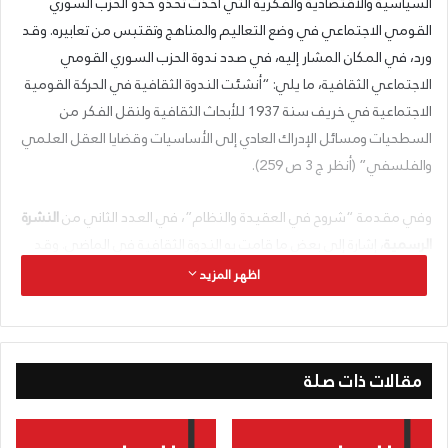
السياسية والاقتصادية والفكرية التي أخذت تحذو حذو الحزب السوري
القومي الاجتماعي في وضع التعاليم والمناهج وتقتبس من تعابيره. وقد
ورد، في المكان المشار إليه، في صدد ندوة الحزب السوري القومي
الاجتماعي الثقافية، ما يلي: “أنشئت الندوة الثقافية في الحركة القومية
الاجتماعية في خريف سنة 1937 للأبحاث الثقافية ولنقل الفكر من
السطحيات ومسائل الإدراك العادي إلى الأساسيات وقضايا العقل العلمي
والفلسفي” (أنظر ج 3 ص 259).
وفي مقدمة “شروح في العقيدة والنظام”، في العدد الثاني من
النشرة
الرسمية
، إشارة إلى بعض ما قامت به الندوة الثقافية في الماضي. وقد
ذكرنا في أعداد ماضية من هذه النشرة اهتمام الزعيم بإعادتها إلى العمل
اظهر المزيد
وإلى خطتها الأساسية. فدعا الأساتذة والمتخرجين من الرفقاء إلى تشكيل
الندوة وباشر إلقاء سلسلة محاضراته الأولى في قاعتها ـ تلك السلسلة
التي أظهرت أهمية الأساس الثقافي للحركة القومية الاجتماعية.
مقالات ذات صلة
وبينما الزعيم يحقق منهاج محاضراته، كان يوالي عقد اجتماعات الندوة
الثقافية كل سبت. وفي أحد الاجتماعات كلف لجنة قوامها الرفيق لبيب