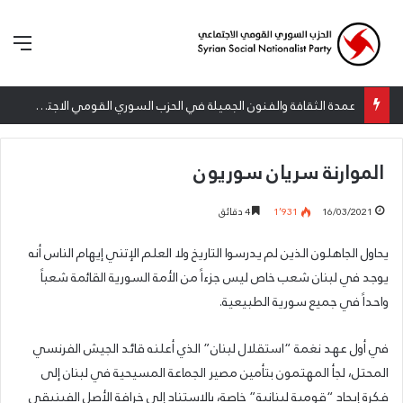
الق
عمدة الثقافة والفنون الجميلة في الحزب السوري القومي الاجتماعي تعلن نتائج الدورة الخامسة من جائزة أنطون سعاده الأدبية
الموارنة سريان سوريون
16/03/2021
1٬931
4 دقائق
يحاول الجاهلون الذين لم يدرسوا التاريخ ولا العلم الإتني إيهام الناس أنه
يوجد في لبنان شعب خاص ليس جزءاً من الأمة السورية القائمة شعباً
واحداً في جميع سورية الطبيعية.
في أول عهد نغمة “استقلال لبنان” الذي أعلنه قائد الجيش الفرنسي
المحتل، لجأ المهتمون بتأمين مصير الجماعة المسيحية في لبنان إلى
فكرة إيجاد “قومية لبنانية” خاصة، بالاستناد إلى خرافة الأصل الفينيقي