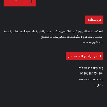
من سعاده
المجتمع لفظة لا يجوز فيها الالتباس والخطأ . هو بيئة الإجتماع ، هو الجماعة المجتمعة
، فحيث لا جماعة ولا بيئة لجماعة لا يكون هناك مجتمع.
—
أنطون سعاده
لنشر مواد او الإستفسار
info@ssnparty.org
01196181454394
www.ssnparty.org
إتصل بنا