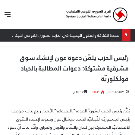
الق
عمدة الثقافة والفنون الجميلة في الحزب السوري القومي الاجتماعي تعلن نتائج الدورة الخامسة من جائزة أنطون سعاده الأدبية
رئيس الحزب يثمّن دعوة عون لإنشاء سوق
مشرقيّة مشتركة: دعوات المطالبة بالحياد
فولكلوريّة
03/04/2021
3٬031
2 دقائق
ثَمَّن رئيس الحزب السّوريّ القوميّ الاجتماعيّ الأمين ربيع بنات، موقف
رئيس الجمهوريّة اللّبنانيّة العماد ميشال عون ودعوته لإنشاء السّوق
الاقتصاديّة المشتركة بين لبنان والشّام والأردن والعراق. وأكّد بنات أنّ دعوة