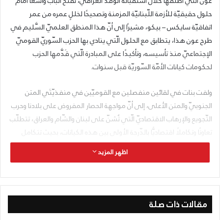
عون الّتي أطلقها خلال استقباله الوفد العراقيّ، تفتح الباب واسعًا أمام
حلول حقيقيّة للأزمة اللّبنانيّة المزمنة وتصحيحًا لخللٍ عمره من عمر
اتفاقيّة سايكس – بيكو، مشيرًا إلى أنّ هذا المنطق العلميّ السَّليم في
طرح عون هذا، يتطابق مع الحلول الّتي ينادي بها الحزب السّوريّ القوميّ
الإجتماعيّ منذ تأسيسه، وتأكيدًا على المبادرة الّتي قَدَّمها الحزب
لحكومات كيانات الأمّة السّوريّة قبل سنوات.
ولفت بنات في لقائين منفصلين مع القوميّين في منفذيّتَي المتن
الجنوبيّ والمتن الأعلى، إلى أنّ مواجهة الحصار المفروض على بلادنا وحرب
التّجويع والإرهاب الاقتصاديّ الّتي تُشنّ على لبنان والشّام والعراق، تتطلّب
تعاونًا وتكاملًا اقتصاديًّا بالدّرجة الأولى بين هذه الكيانات، بحيث تتكامل
طاقات وخبرات بلادنا وموارده الطّبيعيّة على امتداد الأمّة في تحويل
اظهر المزيد
التّهديدات إلى فرص والسّعيّ لحجز مكانٍ اقتصاديّ لهذا التّكتّل الطّبيعيّ
بين التّكتّلات الّتي تنشأ في المنطقة، وتوسيعه نحو التّعاون مع مصر
والدّول العربيّة الصّديقة، في حين يحاول كيان العدوّ الإسرائيليّ أن يكون
محور حركة هذه التّكتّلات، لتأمين مصالح جيو – سياسيّة للدولة اليهوديّة
مقالات ذات صلة
ورعاتها الغربيّين، على حساب مصالح شعبنا وأمّتنا.