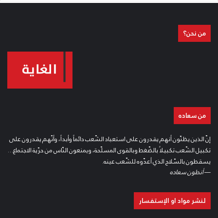
من نحن؟
من سعاده
إنّ الذين يظنّون أنهم يقدرون على استعباد الشّعب دائماً وأبداً، وأنّهم يقدرون على
تكبيل الشّعب تكبيلاً بالضّغط وبالقوى المسلّحة، ويمنعون النّاس من حرّية الاجتماع…
يسقطون بالسّلاح الذي أعدّوه للشّعب عينه.
—
أنطون سعاده
لنشر مواد او الإستفسار