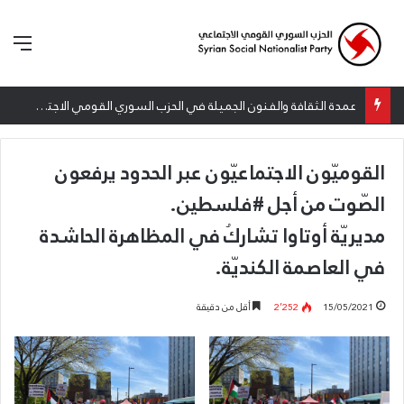
الق
عمدة الثقافة والفنون الجميلة في الحزب السوري القومي الاجتماعي تعلن نتائج الدورة الخامسة من جائزة أنطون سعاده الأدبية
القوميّون الاجتماعيّون عبر الحدود يرفعون
الصّوت من أجل #فلسطين.
مديريّة أوتاوا تشاركُ في المظاهرة الحاشدة
في العاصمة الكنديّة.
15/05/2021
2٬252
أقل من دقيقة