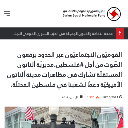
الق
إطلاق المرصد الحقوقي القومي لمقاومة التطبيع تحت شعار: “سعادة لكل الأحرار”
القوميّون الاجتماعيّون عبر الحدود يرفعون
الصّوت من أجل #فلسطين.مديريّة ألناتون
المستقلّة تشارك في مظاهرات مدينة ألناتون
الأميركيّة دعمًا لشعبنا في فلسطين المحتلّة.
18/05/2021
1٬993
أقل من دقيقة