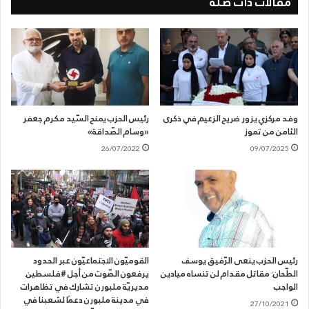
مقالات ذات صلة
وفد مركزي يزور ضريح الزعيم في ذكرى
رئيس الحزب يمنح السّيد مكرم جعفر
الثامن من تموز
«وسام الصّداقة»
26/07/2022
09/07/2025
رئيس الحزب ينعى الرّفيق يوسف
القوميّون الاجتماعيّون عبر الحدود
الطّحان: مقاتل مقدام لن تنساه ميادين
يرفعون الصّوت من أجل #فلسطين.
الواجب
مديريّة ملبورن تشارك في تظاهرات
في مدينة ملبورن دعمًا لشعبنا في
27/10/2021