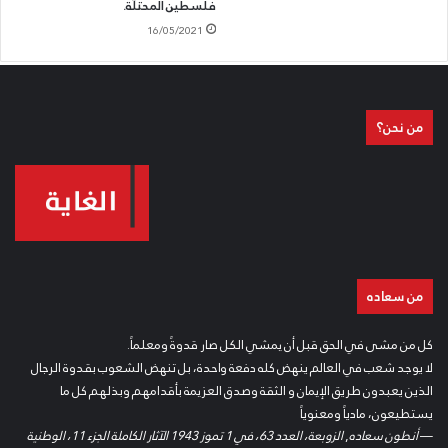
فلسطين المحتلّة.
16/05/2021
من نحن؟
من سعاده
كل من مشى في الحق قبل أن يمشي الكل صار قدوةً ومعلماً.
لا يوجد شعب في العالم ينهض كله دفعة واحدة، بل تنهض الشعوب بقدوة الرجال
الذين يعبدون طريق الإيمان و الثقة وصدق العزيمة بأقدامهم وبذلهم كل ما
يستطيعون، مادياً ومعنوياً
—
أنطون سعاده
,
الزوبعة، العدد 63، في 1 تموز 1943 الآثار الكاملة الجزء 11، الوطنية