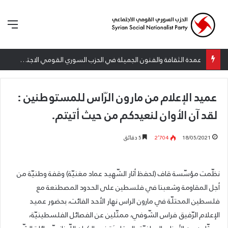
الق
عمدة الثقافة والفنون الجميلة في الحزب السوري القومي الاجتماعي تعلن نتائج الدورة الخامسة من جائزة أنطون سعاده الأدبية
عميد الإعلام من مارون الرّاس للمستوطنين :
لقد آن الأوان لنعيدكم من حيث أتيتم.
18/05/2021
2٬704
5 دقائق
نظّمت مؤسّسة قاف (لحفظ أثار الشّهيد عماد مغنيّة) وقفة وطنيّة من
أجل المقاومة وشعبنا في فلسطين على الحدود المصطنعة مع
فلسطين المحتلّة في مارون الراس نهار الأحد الفائت، بحضور عميد
الإعلام الرّفيق فراس الشّوفي، ممثّلين عن الفصائل الفلسطينيّة،