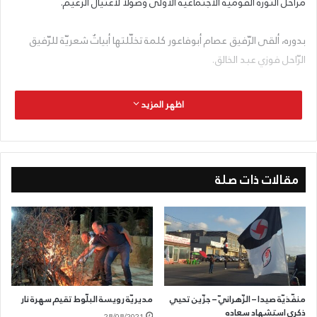
مراحل الثّورة القوميّة الاجتماعيّة الأولى وصولاً لاغتيال الزّعيم.
بدوره، ألقى الرّفيق عصام أبوفاعور كلمة تخلّلتها أبياتٌ شعريّة للرّفيق
الرّاحل فوزي عبد الخالق.
اظهر المزيد
مقالات ذات صلة
منفّذيّة صيدا – الزّهرانيّ – جزّين تحيي
مديريّة رويسة البلّوط تقيم سهرة نار
ذكرى استشهاد سعاده
28/08/2021