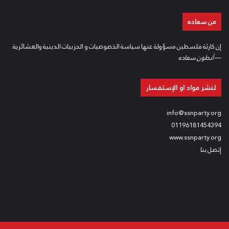
من سعاده
إن كارثة فلسطين مسؤولة عنها سياسة الخصوصيات و الحزبيات الدينية والعشائرية.
—
أنطون سعاده
لنشر مواد او الإستفسار
info@ssnparty.org
01196181454394
www.ssnparty.org
إتصل بنا