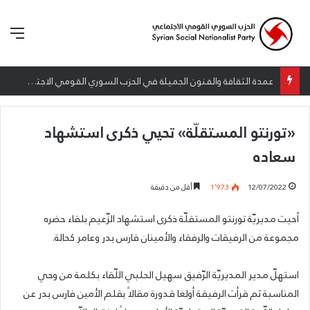
الق
عمدة الثقافة والفنون الجميلة في الحزب السوري القومي الاجتماعي تعلن نتائج الدورة الخامسة من جائزة أنطون سعاده الأدبية
«تورنتو المستقلّة» تحيي ذكرى استشهاد
سعاده
12/07/2022
1٬973
أقل من دقيقة
أحيت مديريّة تورنتو المستقلّة ذكرى استشهاد الزّعيم بلقاء حضره
مجموعة من الرفيقات والرفقاء والأمينان فارس بدر وعامر كحالة.
استهلّ مدير المديريّة الرّفيق سهيل الحلبي اللّقاء بكلمة من وحي
المناسبة ثم قرأت الرفيقة أولغا قدورة مقالاً بقلم الأمين فارس بدر عن