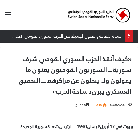
الق
عمدة الثقافة والفنون الجميلة في الحزب السوري القومي الاجتماعي تعلن نتائج الدورة الخامسة من جائزة أنطون سعاده الأدبية
«كيف أنقذ الحزب السوري القومي شرف
سورية ــــ السوريون القوميون يعنون ما
يقولون ولا يتخلون عن مراكزهم ــــ التحقيق
العسكري يبرىء ساحة الحزب«
03/02/2021
1٬345
8 دقائق
بيروت في 17 أبريل/نيسان 1940 ــــ لرئيس شعبة سورية الجديدة