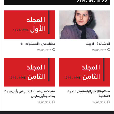
مقالات ذات صلة
بأنهم يفعلون ما «تقضي به ضرورة الحال» ويخدعون الأجنبي بتصريجاتهم.
وما يخدعون إلا أنفسهم والشعب الذي كان قد تعوّد الإصغاء إلى كلامهم.
فهم قد تخلوا عن قضية الأمة ساعة الخطر وكانوا من قبل يدّعون أنهم
هم أبطالها وأنهم يحاربون فرنسة «حتى ولو لم تمنعهم سوى عقال»!
واستسلامهم لعوامل الخوف كاد يطلق في الشعب تياراً من الرعب يقتل
فيه كل عزة نفس فاعلة أو كامنة وكل حرمة للشرف والكرامة لولا رجال
الرسَــالة 2 – ادويك
نظرات في «المساواة» – 6
الزوبعة الحمراء الذين وقف كل منهم طوداً راسخاً في المكان الذي عيّن له،
26/01/2021
28/01/2021
محتقراً الخطر ومعيداً لمن حوله الثقة بالنفس وبمصير القضية القومية.
النتيجة الحسنة لهذا الموقف هي أنّ أبطال الخوف الذين كانوا
مستأسدين، حين كان الخطر بعيداً، قد انفضحوا أمام الشعب الذي أدرك
كم كان منخدعاً ببطولتهم الهينة، فأشاح بوجهه عنهم إلا بعض أوساط لا
تزال تحت تأثير أخلاق عهد الانحطاط. فهذه الأوساط لا يهمها غير إشباع
محاضرة الزعيم الرابعة في الندوة
فقرات من خطاب الزعيم في رأس بيروت
شهواتها وجشعها، ولا قيمة عندها لأي شرط من شروط الحياة الشريفة.
الثقافية
بمناسبة أول مارس
17/03/2021
24/02/2021
قوة الحزب السوري القومي: