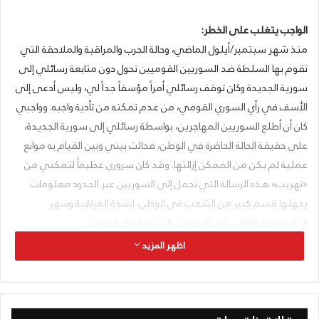
الواجب يتغلب على الخطر:
منذ شهر سبتمبر/أيلول الماضي، وحالة الحرب والمراقبة والملاحقة التي
تقوم بها السلطة ضد السوريين القوميين تحول دون متابعة رسائلي إلى
سورية الجديدة وكان توقف رسائلي أمراً مؤسفاً جداً لي، وليس أدعى إلى
الأسف في رأي السوري القومي، من عدم تمكنه من تأدية واجبه. وواجبي
كان أن أطلع السوريين المهاجرين، بواسطة رسائلي إلى سورية الجديدة،
على حقيقة الحالة الحاضرة في الوطن، فحالت بيني وبين القيام به موانع
عملية لم يكن من الممكن إزالتها. وقد كان سروري عظيماً لتمكني من
«تهريب» هذه الرسالة التي تحمل إلى السوريين عبر الحدود معلومات
يجهلها قسم كبير من الشعب في الوطن، لشدة المراقبة وسهر
الجاسوسية ولطلب غير القوميين السلامة في الخوف!
اظهر المزيد
أبطال الخوف:
ومنذ وقعت حالة الحرب في أوروبة أقام أبطال الخوف في بلادنا ميداناً،
يتبارون فيه بالمبالغة في التصريحات المخزية لهم وللشعب. وهم يفاخرون