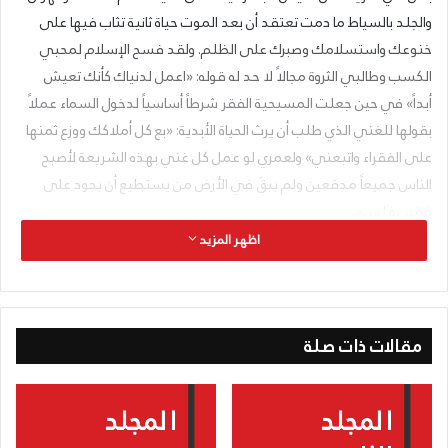
والجلد بالسياط ما دمت تعتقد أن بعد الموت حياة ثانية تثاب فيها على
خنوعك واستسلامك وصبرك على الظلم. ولقد فسح الإسلام لمحبي
الكسب وطالبي الثروة مجالاً لا حد له قوله: «اعمل لدنياك كأنك تعيش
أبداً» في حين جعلت المسيحية الفقر شرطاً أساسياً لدخول السماء عملاً
بقولها للغني الذي طلب أن يرث الحياة الأبدية: «بع كل أملاكك ووزع ثمنها
على الفقراء واتبعني» ولعمري لو عمل كل غني بهذه الشريعة لأصبح
الناس جميعاً مدقعين ولم يبقَ في الأرض من يستطيع أن يجود على
فقير بفلس».
لا ننتظر أن يكون لرشيد سليم الخوري ضابط من جهله، لأن الضابط يكون
اظهر المزيد
من العلم ولا يمكن مطلقاً أن يكون من الجهل، فهو في الفقرة المتقدمة
يستمر في غباوته ويتابع المقابلة بين المسيحية والإسلام على قاعدة أن
الحديث النبوي هو الإسلام وشريعته. فقوله: «لقد فسح الإسلام لمحبي
مقالات ذات صلة
الكسب وطالبي الثروة مجالاً لا حد له بقوله، (أي بقول الإسلام): «اعمل
لدنياك كأنك تعيش أبداً، إلخ» يجعل الحديث النبوي في مقام الشريعة
الإسلامية. وهو جهل ما بعده من جهل، فالإسلام لا يقول هذا القول وإنما
الذي يقوله هو محمد [القول للإمام علي] لا الإسلام. وهنالك فرق