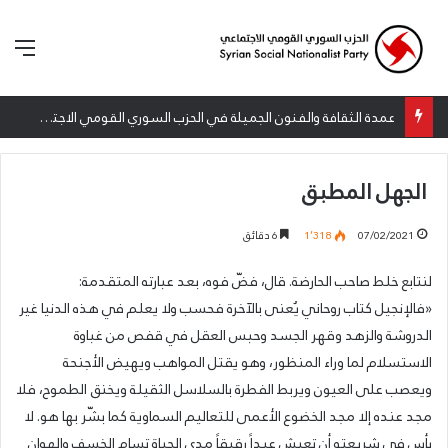
الق
عمدة الثقافة والفنون الجميلة في الحزب السوري القومي الاجتماعي تعلن نتائج الدورة الخامسة من جائزة أنطون سعاده الأدبية
الجهل المطبق
07/02/2021
1٬318
6 دقائق
لنتابع خلط صاحب الحارضة. قال، فضّ فوه، بعد عبارته المتقدمة:
«فالإنجيل كتاب روحاني يُعنى بالآخرة فحسب ولا يعلم في هذه الدنيا غير
الدروشة والزهد وقهر الجسد وحبس العقل في قفص من غباوة
الاستسلام لما وراء المنظور، وهو يقتل المواهب ويهيض الأجنحة
ويعصب على العيون ويربط الفطرة بالسلاسل الثقيلة ويخنق الطموح، فلا
مجد عنده إلا مجد الخضوع الأعمى للتعاليم السماوية كما بشّر بها هو. لا
بأس في شريعته أن تعيش عبداً رقيقاً مدى الحياة تسام الخسف والهوان