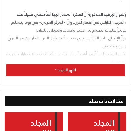
وتقول البرقية المذكورة إنّ الفكرة المشار إليها آنفاً تلاقي قبولاً عند
«العرب» النازلين في أقطار أخرى، وإنّ «المركز العربي» في روما يتسلم
يومياً طلبات انضمام من المجر ورومانيا واليونان وبلغاريا.
وإنّ الإقبال على التجنيد يجري خصوصاً من قِبل العرب الخارجين من العراق
وسورية ومصر.
تشير البرقية إلى أنّ من أهم أسباب نشوء حركة التجنيد الانتصارات الحربية
المحورية.
وفي البرقية إشارة إلى ابتداء بحث القضايا المتعلقة بإنشاء الكتيبة
اظهر المزيد
كمسألة القيادة، ومسألة الثوب الرسمي والمعدات والراية وما شاكل.
الزوبعة ــــ نعتقد أنّ هذه البرقية من قبيل الدعاوة السياسية البحتة.
مقالات ذات صلة
وإذا كانت هذه الكتيبة ستوجد فعلى مسؤولية من وجودها؟ ونذكّر الرأي
العام أنّ الحلفاء أخرجوا مثل هذه الفكرة إلى حيّز الفعل في الحرب العالمية
الماضية وأرسلوا إلى أميركا لجاناً وعمالاً سوريين أنفقوا عليهم للإذاعة عن
التجنيد، فجاءت اللجنة المعروفة بلجنة لكح ومردم، والعضو الثاني فيها