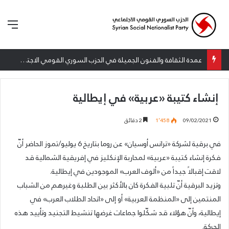
الق
عمدة الثقافة والفنون الجميلة في الحزب السوري القومي الاجتماعي تعلن نتائج الدورة الخامسة من جائزة أنطون سعاده الأدبية
إنشاء كتيبة «عربية» في إيطالية
09/02/2021
1٬458
2 دقائق
في برقية لشركة «ترانس أوسيان» عن روما بتاريخ 6 يوليو/تموز الحاضر أنّ
فكرة إنشاء كتيبة «عربية» لمحاربة الإنكليز في إفريقية الشمالية قد
لاقت إقبالاً جيداً من «ألوف العرب» الموجودين في إيطالية.
وتزيد البرقية أنّ تلبية الفكرة كان بالأكثر بين الطلبة وغيرهم من الشباب
المنتمين إلى «المنظمة العربية» أو إلى «اتحاد الطلاب العرب» في
إيطالية، وأنّ هؤلاء قد شكّلوا جماعات غرضها تنشيط التجنيد وتأييد هذه
الحركة.