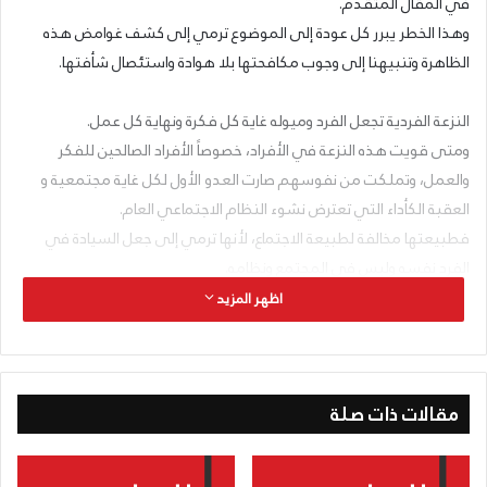
في المقال المتقدم.
وهذا الخطر يبرر كل عودة إلى الموضوع ترمي إلى كشف غوامض هذه
الظاهرة وتنبيهنا إلى وجوب مكافحتها بلا هوادة واستئصال شأفتها.
النزعة الفردية تجعل الفرد وميوله غاية كل فكرة ونهاية كل عمل.
ومتى قويت هذه النزعة في الأفراد، خصوصاً الأفراد الصالحين للفكر
والعمل، وتملكت من نفوسهم صارت العدو الأول لكل غاية مجتمعية و
العقبة الكأداء التي تعترض نشوء النظام الاجتماعي العام.
فطبيعتها مخالفة لطبيعة الاجتماع، لأنها ترمي إلى جعل السيادة في
الفرد نفسه وليس في المجتمع ونظامه.
ولما كان الأفراد غير موجودين إلا في الجماعة، كانت النزعة الفردية، التي
اظهر المزيد
تعدّ الفرد كل شيء في العالم، أكبر عامل تفكك وهدم لكيان الجماعة،
الذي هو الكيان الإنساني الحقيقي منذ ظهر الإنسان على مسرح
الطبيعة. ذلك لأن كيان
مقالات ذات صلة
الجماعة لا يقوم إلا بخضوع أفرادها طوعاً أو كرهاً، لكيانها ونظامها، لا فرق
بين أن يكون هذا النظام جيداً أو رديئاً.