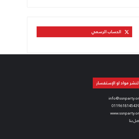
الحساب الرسمي
لنشر مواد او الإستفسار
info@ssnparty.o
011961814543
www.ssnparty.o
صل بنا