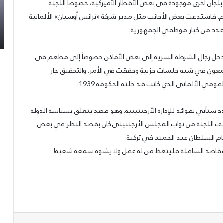
جان أخرى موجودة في بعض الأقطار الأميركية، خصوصاً اللجنة
31/07/2026
السوري
تح
عمدة الثقافة والفنون الجميلة في الحزب السوري
 أيام. فاستدعت بعض الأجانب مثل مدير شركة «ترانس أوسيان» الألمانية
القومي
شع
القومي الاجتماعي تعلن نتائج الدورة الخامسة من
الاجتماعي
“س
 عدد من كبار موظفي الجمهورية.
جائزة أنطون سعاده الأدبية
تعلن
لك
نتائج
الأ
دخل رجال الشرطة السرية إلى بعض الأماكن خصوصاً إلى مطعم في
الدورة
الخامسة
مان يجتمعون في شبه جلسات حزبية وحققت في الأمر. والتحقيق جار
من
مي الألماني الذي كانت قد حلته الحكومة 1939.
جائزة
أنطون
د ستأتي بفوائد للإدارة الأرجنتينية. وهو قصد يتعلق بسياسة الدولة
سعاده
الأدبية
 تأليف اللجنة من نواب المجلس الأرجنتيني كان بقصد النظر في بعض
ام السلطان عبد الحميد في تركية.
ه المقاصد السافلة فليتعظ من له عقل ولا يشوه سمعة شعبه!
‫X
ماسنجر
مشاركة عبر البريد
طباعة