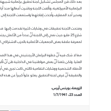
بعد ذلك قرر المجلس تشكيل لجنة تحقيق برلمانية شبيهة بل
البرلمانية الأميركةنية، وتألفت اللجنة وباشرت أعمالها منذ
25/06/2026
ومدير أحد المصارف وأخذت إفادتهما واستمعت اللجنة إلى
الشيوعي والقومي: للتغيير والتحرير
وفتحت اللجنة تحقيقات في وشايات كثيرة تقدمت إليها. ف
شارع 25 مايو حيث نمي إلى اللجنة أنّ عدداً من الأل
لمعرفة علاقة بعض الجمعيات الألمانية بالحزب الاشتراكي القو
مما لا شك فيه أنّ خطوة البرلمان الأرجنتيني في هذا الصد
العليا. ولكن بلغنا أنّ بعض مواطنينا في الداخلية ظن أنّ
الأحقاد الشخصية ووشايات انتقامية كالتي كانت تجري في أي
والحقيقة أنّ غرض لجنة التحقيق يعلو علواً كبيراً عن هذ
الزوبعة، بوينس آيرس،
العدد 23، 1/7/1941
فيسبوك