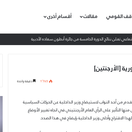
قف القومي
مقالات
أقسام أخرى
اعي تعلن نتائج الدورة الخامسة من جائزة أنطون سعاده الأدبية
ة [الأرجنتين]
1٬765
دقيقة واحدة
عمدة
إط
م من أحد النواب لاستيضاح وزير الداخلية عن الحركات السياسية
الثقافة
ال
ا التأثير على الرأي العام الأرجنتيني في اتجاه تغيير الأوضاع
والفنون
ال
الجميلة
ا الاقتراح وأدلى وزير الداخلية بإيضاح في هذا الصدد.
ال
في
لم
الحزب
ال