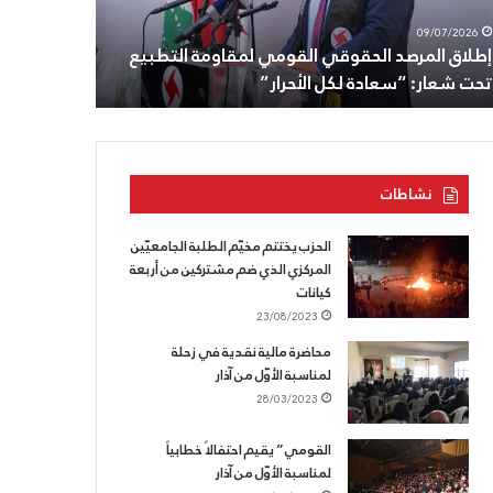
ت
أنطون
08/07/2026
09/07/2026
ار:
سعاده،
إطلاق المرصد الحقوقي القومي لمقاومة التطبيع
الثامن من ت
عادة
وللقسم
تحت شعار: “سعادة لكل الأحرار”
وللقسم الذ
ل
الذي
حرار”
لا
يسقط.
نشاطات
الحزب يختتم مخيّم الطلبة الجامعيّين
المركزي الذي ضم مشتركين من أربعة
كيانات
23/08/2023
محاضرة مالية نقدية في زحلة
لمناسبة الأوّل من آذار
28/03/2023
القومي” يقيم احتفالاً خطابياً
لمناسبة الأوّل من آذار