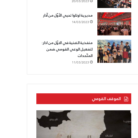
20/03/2023
مديرية اوتاوا تحيي الأوّل من آذار
14/03/2023
منفذية الضنية في الاوّل من اذار:
لتفعيل الوعي القومي ضمن
المتّحدات
11/03/2023
الموقف القومي
بحرنا
الحزب
يتجاوز
القوميّ
“كاريش”
يزفّ
الشّهيد