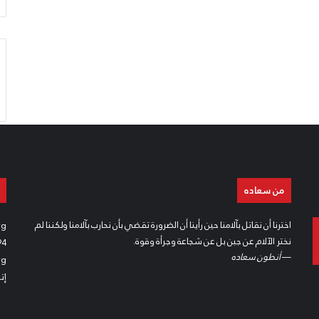
من سعاده
اخترنا أن نقاتل بآلامنا حين رأينا أن الضرورة تقضي بأن نحارب بآلامنا ولكننا لم
rg
نختر الآلام عن جبن بل عن شجاعة وجرأة وقوة.
94
—
أنطون سعاده
rg
إت