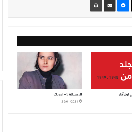
اول آذار
الرسَــالة 5 – ادويك
28/01/2021
الحزب
يدعو
لرفض
الكابيتال