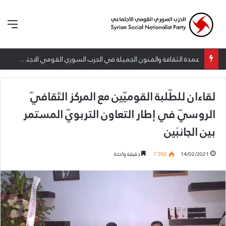
الق
إطلاق المرصد الحقوقي القومي لمقاومة التطبيع تحت شعار: “سعادة لكل الأحرار”
لقاءان للطّلبة القوميّين مع المركز الثقافيّ
الروسيّ في إطار التعاون التربويّ المستمر
بين الجانبَين
14/02/2021
1٬392
دقيقة واحدة