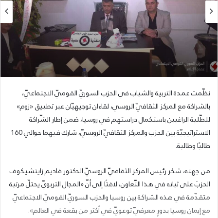
نظّمت عمدة التربية والشباب في الحزب السوريّ القوميّ الاجتماعيّ،
بالشراكة مع المركز الثقافيّ الروسي، لقاءان توجيهيّان عبر تطبيق «زوم»
للطّلبة الراغبين باستكمال دراستهم في روسيا، ضمن إطار الشّراكة
الاستراتيجيّة بين الحزب والمركز الثقافيّ الروسيّ، شارك فيهما حوالي 160
طالبًا وطالبة.
من جهته، شكر رئيس المركز الثقافيّ الروسيّ الدكتور فاديم زايتشيكوف
الحزبَ على ثباته في هذا التّعاون، لافتًا إلى أنّ «المجال التربويّ يحتلّ مرتبة
متقدّمة في هذه الشراكة بين روسيا والحزب السوريّ القوميّ الاجتماعيّ
مع إيمان روسيا بدورٍ معرفيّ توعويّ في أكثر من بقعة في العالم».