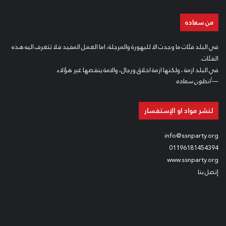
من سعاده
في البلد فئات ما وجدت الا للبهورة والمرجلة، اما العمل المفيد فلا تتعرف اليه هذه
الفئات.
في البلد ازمة ، ولكنها ازمة اخلاق ورجال، والامة ينقصها غير هؤلاء.
—
أنطون سعاده
لنشر مواد او الإستفسار
info@ssnparty.org
01196181454394
www.ssnparty.org
إتصل بنا