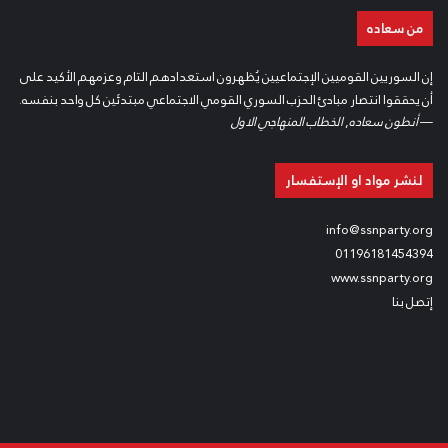
من سعاده
إن السوريين القوميين الإجتماعيين يُظهرون استعدادهم التام وعزمهم الأكيد على
أن يحققوا انتصار مبادئ الحزب السوري القومي الاجتماعي مبتدئين كل واحد بنفسه.
—
أنطون سعاده
,
الخطاب المنهاجي الاول
لنشر مواد او الإستفسار
info@ssnparty.org
01196181454394
www.ssnparty.org
إتصل بنا