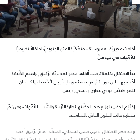
أقامت مديريّة العمروسيّة – منفّذيّة المتن الجنوبيّ، احتفالًا تكريميًّا
للأمّهات في عيدهنّ.
بدأ الاحتفال بكلمة ترحيب ألقاها مدير المديريّة الرّفيق إبراهيم الضّيقة،
أكّد فيها على دور الأمّ في تنشئة ورعاية أجيال الأمّة، تلتها كلمتان
للمواطنتَين جودي نبحارى ونانسي إدريس.
إختُتِم الحفل بتوزيع هدايا حضّرتها نظارة التّربية والشّباب للأمّهات، ومن ثمّ
تقطيع قالب الحلوى الخاصّ بالمناسبة.
وقد حضر الاحتفال الأمين حسن السحلي، المنفّذ العامّ الرّفيق أحمد
بشير، وأعضاء هيئة المنفّذيّة ناظر التّدريب الرّفيق باسل كرديّة، ناظر التّربية