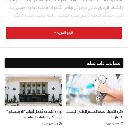
والشّباب الرّفيق حسن حرفوش وناظر التّنمية المحليّة الرّفيق حسن رعد،
مدير مديريّة الحدث الرّفيق نظام الأسعد، والدة الشّهيد نظام كرديّة،
وحشد من الأمّهات والمواطنات.
اظهر المزيد
مقالات ذات صلة
دائرة الأطباء: صحّة الجسم الطَبي ليست
وزارة الثقافة تُقفل أبواب “الاونيسكو”
للمبازرة!
بوجه أكبر القامات الثقافية
02/03/2023
07/02/2021