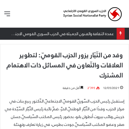
الق
عمدة الثقافة والفنون الجميلة في الحزب السوري القومي الاجتماعي تعلن نتائج الدورة الخامسة من جائزة أنطون سعاده الأدبية
وفد من التّيّار يزور الحزب القوميّ: لتطوير
العلاقات والتّعاون في المسائل ذات الاهتمام
المشترك
12/05/2021
2٬395
أقل من دقيقة
إستقبل رئيس الحزب السّوريّ القوميّ الاجتماعيّ الدّكتور ربيع بنات في
مركز الحزب، وفدًا من التّيّار الوطنيّ الحرّ، ضمّ نائبة رئيس التّيّار السّيّدة مي
خريش ونائب بيروت أنطوان بانو، بحضور رئيس المكتب السّياسيّ حسان
صقر وعضو المكتب السّياسيّ جودت بطرس، في زيارة تعارف وتهنئة