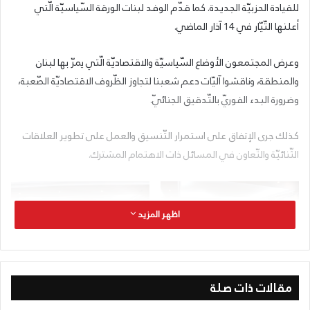
للقيادة الحزبيّة الجديدة. كما قدّم الوفد لبنات الورقة السّياسيّة الّتي
أعلنها التّيّار في 14 آذار الماضي.
وعرض المجتمعون الأوضاع السّياسيّة والاقتصاديّة الّتي يمرّ بها لبنان
والمنطقة، وناقشوا آليّات دعم شعبنا لتجاوز الظّروف الاقتصاديّة الصّعبة،
وضرورة البدء الفوريّ بالتّدقيق الجنائيّ.
كذلك جرى الإتفاق على استمرار التّنسيق والعمل على تطوير العلاقات
الثّنائيّة والتّعاون في المسائل ذات الاهتمام المشترك.
اظهر المزيد
مقالات ذات صلة