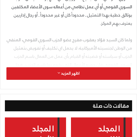
السوري القومي أو أي عمل نظامي من أعماله سوى الأعضاء المكلفين
بوثائق خطية بهذا التمثيل ـ محدوداً كان أو غير محدوداً ـ أو رجال إداريين
يعترف بهم المركز.
ولما كان السيد فؤاد يعقوب مفرج عضو الحزب السوري القومي، المنفي
من الوطن لجنسيته الأميركانية، لا يحمل اي تكليف أو تفويض بتمثيل
الحزب أو سياسته أو قضيته أو القيام بأي عمل من العمال باسم الحزب
السوري القومي فإن جميع الأعمال التي يقوم بها باسم الحزب ـ هذا
العضو المقطوع الصلات بينه وبين المراكز ـ هي أعمال شخصية لا علاقة
اظهر المزيد
للحزب بها ولا يحمل مسؤوليتها سواه.
وإننا نعلن أنّ اتصال فروع الحزب وأفراده في المهجر الآن مرتبة عن طريق
مقالات ذات صلة
“مكتب عبر الحدود” الذي هو مؤسسة جديدة في الحزب في المهجر
ورئيس هذا المكتب هو (أنور عصام).
أنطون سعاده