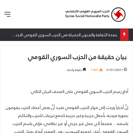
الق
عمدة الثقافة والفنون الجميلة في الحزب السوري القومي الاجتماعي تعلن نتائج الدورة الخامسة من جائزة أنطون سعاده الأدبية
بيان حقيقة من الحزب السوري القومي
31/01/2021
1٬409
دقيقة واحدة
أذاع زعيم الحزب السوري القومي على الصحف البيان التالي:
إنّ أخباراً وردت إلى مركز الحزب القومي تفيد أنّ بعض أعضاء الحزب يقومون
بصورة فردية، بأعمال حزبية وغير حزبية كجمع تبرعات للحزب والتكلم
باسمه… فمنعاً لأي عمل غير حزبي أو غير نظامي، فإني باسم الحزب
السوري القومي أعلن لجميع السوريين في المهجر أنه لا يمثل الحزب