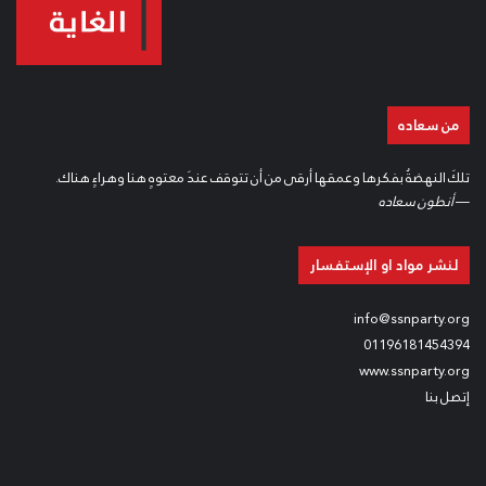
من سعاده
تلكَ النهضةُ بفكرها وعمقها أرقى من أن تتوقف عندَ معتوهٍ هنا وهراءٍ هناك.
—
أنطون سعاده
لنشر مواد او الإستفسار
info@ssnparty.org
01196181454394
www.ssnparty.org
إتصل بنا